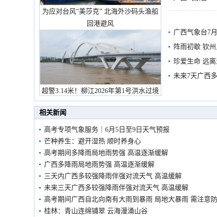
为应对台风“美莎克” 北海外沙码头渔船
预警
回港避风
广西气象台7月
阵雨初歇 钦
珍爱生命 远
未来7天广西
超警3.14米！柳江2026年第1号洪水过境
市民在堤岸见证汛况
相关新闻
高考专项气象服务｜6月5日至9日天气预报
芒种养生：避开湿热 顺时养身心
高考期间多降雨局地雨势强 高温逐渐缓解
广西多降雨局地雨势强 高温逐渐缓解
三天内广西多较强降雨伴强对流天气 高温缓解
未来三天广西多较强降雨伴强对流天气 高温缓解
高考期间广西自北向南有大雨到暴雨 局地大暴雨 需注意
桂林：青山连绵铺翠 云海漫涌山谷