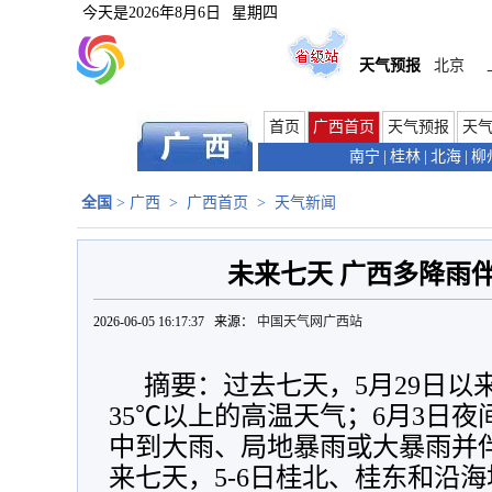
今天是
2026年8月6日
星期四
天气预报
北京
首页
广西首页
天气预报
天
南宁
|
桂林
|
北海
|
柳
全国
>
广西
>
广西首页
>
天气新闻
未来七天 广西多降雨
2026-06-05 16:17:37 来源：
中国天气网广西站
摘要：过去七天，5月29日以
35℃以上的高温天气；6月3日夜
中到大雨、局地暴雨或大暴雨并
来七天，5-6日桂北、桂东和沿