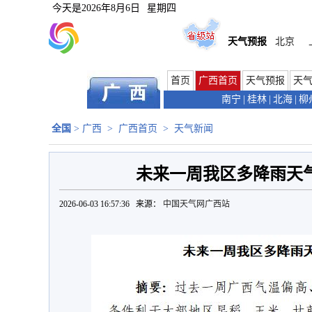
今天是
2026年8月6日
星期四
天气预报
北京
首页
广西首页
天气预报
天
南宁
|
桂林
|
北海
|
柳
全国
>
广西
>
广西首页
>
天气新闻
未来一周我区多降雨天气
2026-06-03 16:57:36 来源：
中国天气网广西站