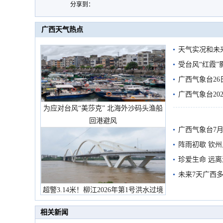
分享到：
广西天气热点
天气实况和未
受台风“红霞”
有较强降雨
广西气象台26
广西气象台20
为应对台风“美莎克” 北海外沙码头渔船
预警
回港避风
广西气象台7月
阵雨初歇 钦
珍爱生命 远
未来7天广西
超警3.14米！柳江2026年第1号洪水过境
市民在堤岸见证汛况
相关新闻