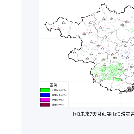
图3未来7天甘蔗暴雨渍涝灾害预