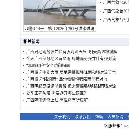
有较强降雨
广西气象台26
广西气象台20
预警
广西气象台7月
超警3.14米！柳江2026年第1号洪水过境
市民在堤岸见证汛况
相关新闻
广西局地雨势强并伴有强对流天气 明天高温将缓解
今天广西部分地区有降雨 局地雨势强并伴有强对流
“暴雨避险”安全防御指南
广西将迎中到大雨 局地需警惕强降雨和强对流天气
广西将迎“降温雨” 局地需警惕强降雨伴强对流
广西明起高温逐渐缓解 但需警惕局地强降雨强对流
夏季正确防晒 需要避开哪些误区？
广西降雨逐渐上线 高温将有所缓解
关于我们
-
联系我们
-
帮助
-
人员招聘
-
客服邮箱：
se