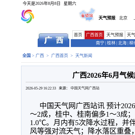
今天是
2026年8月8日
星期六
天气预报
北京
首页
广西首页
天气预报
天
南宁
|
桂林
|
北海
|
柳
全国
>
广西
>
广西首页
>
天气新闻
广西2026年6月气
2026-05-29 16:22:33 来源：
中国天气网广西站
中国天气网广西站讯 预计202
～2成，桂中、桂南偏多1～3成；
1.0℃。月内有5次降水过程，
风等强对流天气；降水落区重叠