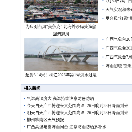
7月30日起
天气实况和未
受台风“红霞”
为应对台风“美莎克” 北海外沙码头渔船
有较强降雨
回港避风
广西气象台26
广西气象台20
预警
广西气象台7月
阵雨初歇 钦
超警3.14米！柳江2026年第1号洪水过境
市民在堤岸见证汛况
相关新闻
气温高湿度大 高温持续注意防暑防晒
今天白天广西将迎来大范围高温 26日晚到28日降雨到来
明天白天广西将迎来大范围高温 26日晚到28日降雨到来
柳州柳南区天气预报
广西高温与雷阵雨同台 注意防雨防晒多补水