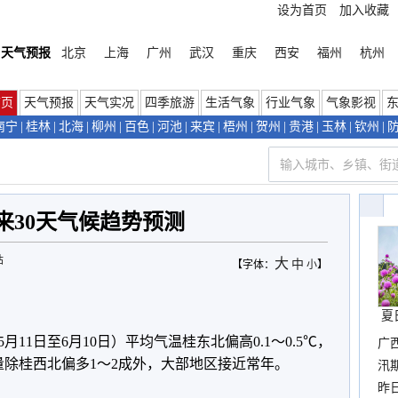
设为首页
加入收藏
天气预报
北京
上海
广州
武汉
重庆
西安
福州
杭州
首页
天气预报
天气实况
四季旅游
生活气象
行业气象
气象影视
南宁
|
桂林
|
北海
|
柳州
|
百色
|
河池
|
来宾
|
梧州
|
贺州
|
贵港
|
玉林
|
钦州
|
来30天气候趋势预测
站
大
中
【字体：
小
】
夏
5月11日至6月10日）平均气温桂东北偏高0.1～0.5℃，
广
水量除桂西北偏多1～2成外，大部地区接近常年。
汛
暴
昨