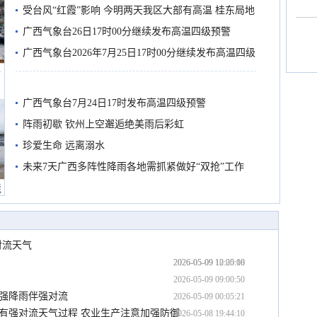
受台风“红霞”影响 今明两天我区大部有高温 桂东局地
有较强降雨
广西气象台26日17时00分继续发布高温四级预警
广西气象台2026年7月25日17时00分继续发布高温四级
船
预警
广西气象台7月24日17时发布高温四级预警
阵雨初歇 钦州上空邂逅绝美雨后彩虹
珍爱生命 远离溺水
未来7天广西多阵性降雨各地需抓紧做好“双抢”工作
境
对流天气
2026-05-09 12:00:00
2026-05-09 10:25:18
2026-05-09 09:00:50
有强降雨伴强对流
2026-05-09 00:05:21
并伴有强对流天气过程 农业生产注意加强防御
2026-05-08 19:44:10