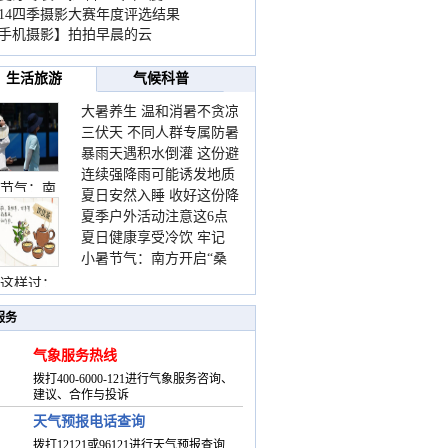
014四季摄影大赛年度评选结果
手机摄影】拍拍早晨的云
生活旅游
气候科普
大暑养生 温和消暑不贪凉
三伏天 不同人群专属防暑
暴雨天遇积水倒灌 这份避
要点请收好
连续强降雨可能诱发地质
险提示请收好
节气：南
夏日安然入睡 收好这份降
灾害 这些前兆要知道
夏季户外活动注意这6点
温小贴士
夏日健康享受冷饮 牢记
防暑健身两不误
小暑节气：南方开启“桑
“两注意一控制”
拿”模式 北方陆续进入雨
这样过：
季
服务
气象服务热线
拨打400-6000-121进行气象服务咨询、
建议、合作与投诉
天气预报电话查询
拨打12121或96121进行天气预报查询