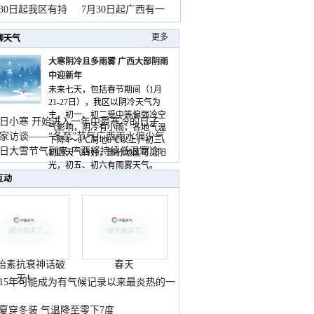
山
月30日起我区有持
7月30日起广西有一
更多
聊天气
大寒阴冷且多雨雾 广西大部阴雨
中迎新年
未来七天，包括春节期间（1月
21-27日），我区以阴冷天气为
主，初一、初二受中等偏强冷空
日小寒 开始进入一年中最寒冷的日子
气影响，阴冷有小雨，各地气温
家访谈——“冬至”节气广西雨水偏少气
下降4～6℃局地8℃以上，初三、
低
日大雪节气到来 广西将持续低温寒冷
初四天气转好，部分地区可见阳
气
光，初五、初六有雨雾天气。
互动
胎素抗衰神话破
春天
灭！
015年可能成为有气候记录以来最炎热的一
夏穿冬装 气温降至零下7度