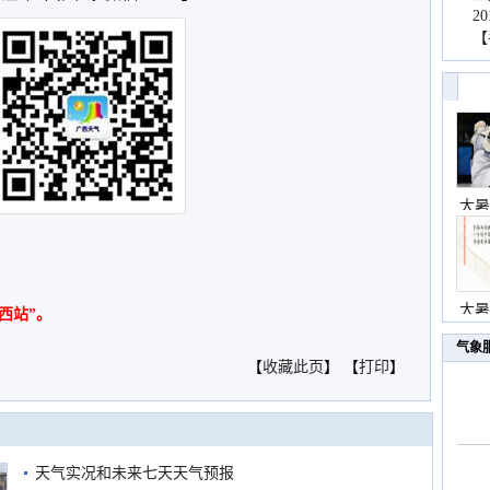
2
【
大暑
大暑
西站”。
气象
【
收藏此页
】 【
打印
】
天气实况和未来七天天气预报