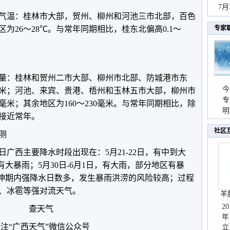
秀
7
均气温：桂林市大部，贺州、柳州和河池三市北部，百色
区为26～28℃。与常年同期相比，桂东北偏高0.1～
专家
。
水量：桂林和贺州二市大部、柳州市北部、防城港市东
今
0毫米；河池、来宾、贵港、梧州和玉林五市大部，柳州市
专
0毫米；其余地区为160～230毫米。与常年同期相比，除
温
明
区接近常年。
天
社区
测
10日广西主要降水时段出现在：5月21-22日，有中到大
部有大暴雨；5月30日-6月1日，有大雨，部分地区有暴
延伸期内强降水日数多，发生暴雨洪涝的风险较高；过程
、冰雹等强对流天气。
羊
2
查天气
年
注“广西天气”微信公众号
立