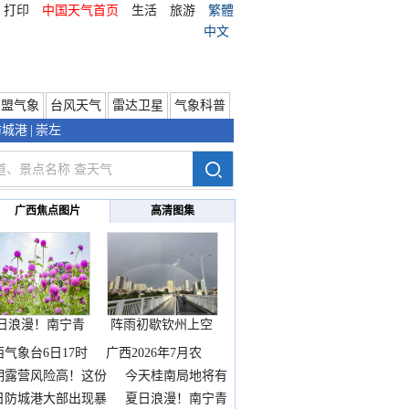
打印
中国天气首页
生活
旅游
繁體
中文
东盟气象
台风天气
雷达卫星
气象科普
防城港
|
崇左
广西焦点图片
高清图集
日浪漫！南宁青
阵雨初歇钦州上空
秀山
邂逅
西气象台6日17时
广西2026年7月农
期露营风险高！这份
今天桂南局地将有
雨
日防城港大部出现暴
夏日浪漫！南宁青