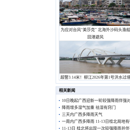
为应对台风“美莎克” 北海外沙码头渔
回港避风
超警3.14米！柳江2026年第1号洪水过
市民在堤岸见证汛况
相关新闻
10日晚起广西迎新一轮较强降雨伴强
降雨增多湿气加重 祛湿有窍门
三天内广西多降雨天气
一周内广西多降雨 11-13日桂北局地
11-13日 桂北将出现一次较强降雨