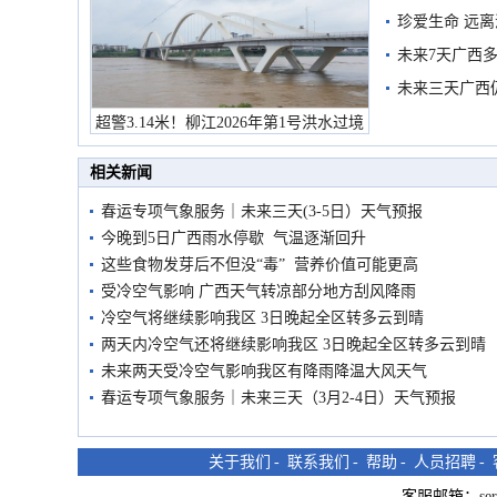
珍爱生命 远
未来7天广西
未来三天广西
超警3.14米！柳江2026年第1号洪水过境
市民在堤岸见证汛况
相关新闻
春运专项气象服务｜未来三天(3-5日）天气预报
今晚到5日广西雨水停歇 气温逐渐回升
这些食物发芽后不但没“毒” 营养价值可能更高
受冷空气影响 广西天气转凉部分地方刮风降雨
冷空气将继续影响我区 3日晚起全区转多云到晴
两天内冷空气还将继续影响我区 3日晚起全区转多云到晴
未来两天受冷空气影响我区有降雨降温大风天气
春运专项气象服务｜未来三天（3月2-4日）天气预报
关于我们
-
联系我们
-
帮助
-
人员招聘
-
客服邮箱：
se