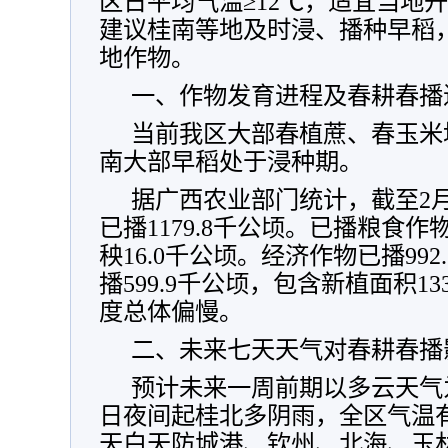
区日平均气温≥12℃，适宜当地
建议桂南等地及时浸、播种早稻
地作物。
一、作物发育进程及春耕春播
当前我区大部春植蔗、春玉米
南大部早稻处于浸种期。
据广西农业部门统计，截至2月
已播1179.8千公顷。已播粮食作物
秧16.0千公顷。经济作物已播99
播599.9千公顷，包含新植面积1
度总体偏慢。
二、未来七天天气对春耕春播
预计未来一周前期以多云天气
日夜间起桂北多阴雨，全区气温
天白天防城港、钦州、北海、玉