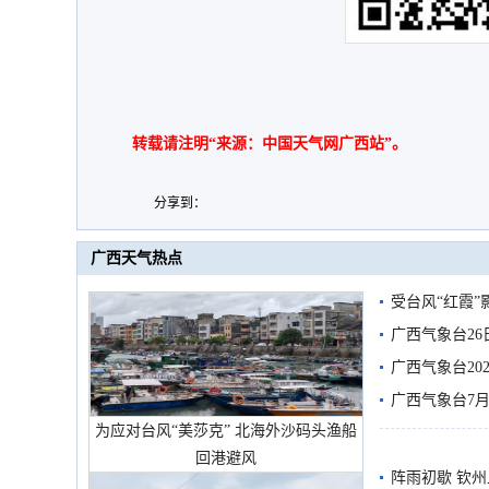
转载请注明“来源：中国天气网广西站”。
分享到：
广西天气热点
受台风“红霞”
有较强降雨
广西气象台26
广西气象台20
预警
广西气象台7月
为应对台风“美莎克” 北海外沙码头渔船
回港避风
阵雨初歇 钦