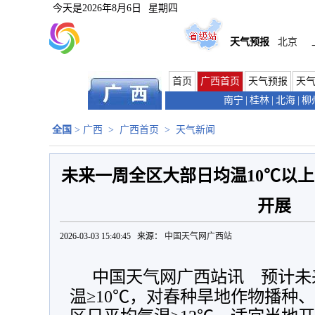
今天是
2026年8月6日
星期四
天气预报
北京
首页
广西首页
天气预报
天
南宁
|
桂林
|
北海
|
柳
全国
>
广西
>
广西首页
>
天气新闻
未来一周全区大部日均温10℃以上
开展
2026-03-03 15:40:45 来源：
中国天气网广西站
中国天气网广西站讯 预计未
温≥10℃，对春种旱地作物播种