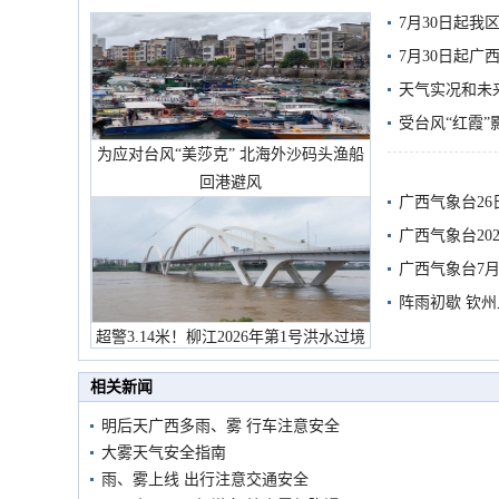
7月30日起
7月30日起
天气实况和未
受台风“红霞”
为应对台风“美莎克” 北海外沙码头渔船
有较强降雨
回港避风
广西气象台26
广西气象台20
预警
广西气象台7月
阵雨初歇 钦
超警3.14米！柳江2026年第1号洪水过境
市民在堤岸见证汛况
相关新闻
明后天广西多雨、雾 行车注意安全
大雾天气安全指南
雨、雾上线 出行注意交通安全