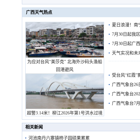
广西天气热点
夏日浪漫！南
7月30日起
7月30日起
天气实况和未
为应对台风“美莎克” 北海外沙码头渔船
回港避风
受台风“红霞”
有较强降雨
广西气象台26
广西气象台20
预警
广西气象台7月
超警3.14米！柳江2026年第1号洪水过境
市民在堤岸见证汛况
相关新闻
河池南丹六寨镇柿子园硕果累累