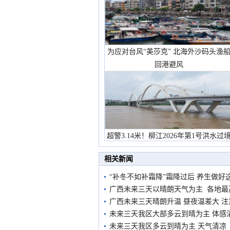
为应对台风“美莎克” 北海外沙码头渔
回港避风
超警3.14米！柳江2026年第1号洪水过
市民在堤岸见证汛况
相关新闻
“补冬不如补霜降”霜降过后 养生做好
广西未来三天以晴朗天气为主 各地最
广西未来三天晴朗升温 昼夜温差大 
未来三天我区大部多云到晴为主 体感
未来三天我区多云到晴为主 天气清凉