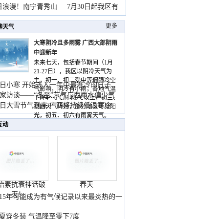
暴
日浪漫！南宁青秀山
7月30日起我区有
更多
聊天气
大寒阴冷且多雨雾 广西大部阴雨
中迎新年
未来七天，包括春节期间（1月
21-27日），我区以阴冷天气为
主，初一、初二受中等偏强冷空
日小寒 开始进入一年中最寒冷的日子
气影响，阴冷有小雨，各地气温
家访谈——“冬至”节气广西雨水偏少气
下降4～6℃局地8℃以上，初三、
低
日大雪节气到来 广西将持续低温寒冷
初四天气转好，部分地区可见阳
气
光，初五、初六有雨雾天气。
互动
胎素抗衰神话破
春天
灭！
015年可能成为有气候记录以来最炎热的一
夏穿冬装 气温降至零下7度