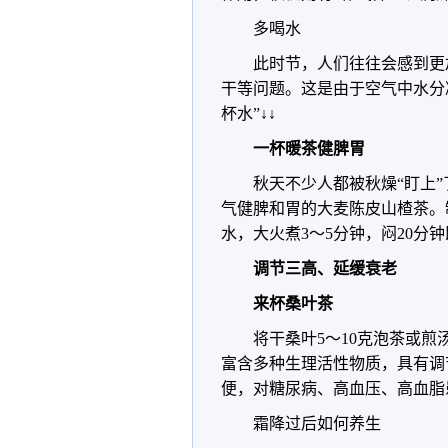
多喝水
此时节，人们往往会感到更
干等问题。这是由于空气中水分
杯水”↓↓
一杯暖茶健脾胃
秋天不少人都被秋燥“盯上
气健脾和胃的大麦陈皮山楂茶。制
水，大火煮3～5分钟，闷20分
调节三高、延缓衰老
来杯桑叶茶
将干桑叶5～10克泡茶或
富含多种生理活性物质，具有调
便，对糖尿病、高血压、高血脂
霜降过后如何养生