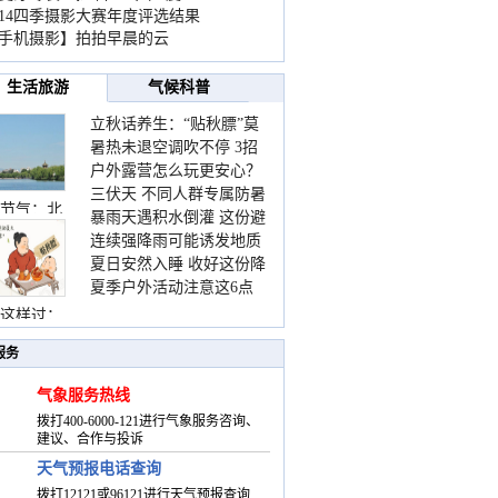
014四季摄影大赛年度评选结果
手机摄影】拍拍早晨的云
生活旅游
气候科普
立秋话养生：“贴秋膘”莫
暑热未退空调吹不停 3招
着急 先清暑再防燥
户外露营怎么玩更安心？
护住肩颈不酸痛
三伏天 不同人群专属防暑
这份攻略请收好
节气：北
暴雨天遇积水倒灌 这份避
要点请收好
连续强降雨可能诱发地质
险提示请收好
夏日安然入睡 收好这份降
灾害 这些前兆要知道
夏季户外活动注意这6点
温小贴士
防暑健身两不误
这样过：
服务
气象服务热线
拨打400-6000-121进行气象服务咨询、
建议、合作与投诉
天气预报电话查询
拨打12121或96121进行天气预报查询