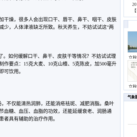
2
【
加干燥，很多人会出现口干、唇干、鼻干、咽干、皮肤
减少，人体津液缺乏所致。秋天养生，不妨试试这“两
”了。如何缓解口干、鼻干、皮肤干等情况？不妨试试理
立秋
作要点：15克大麦、10克山楂、5克陈皮，加500毫升
钟即可饮用。
立秋
气象
煎汤，不仅能清热润肺，还能消疮祛斑、减肥消脂。桑叶
节血糖、血压、血脂的功效，还能延缓衰老、润肠通
患者具有辅助的治疗作用。