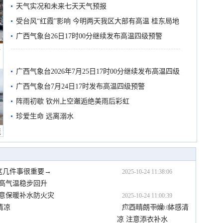
天气实况和未来七天天气预报
受台风“红霞”影响 今明两天我区大部有高温 桂东局地
有较强降雨
广西气象台26日17时00分继续发布高温四级预警
船
广西气象台2026年7月25日17时00分继续发布高温四级
预警
广西气象台7月24日17时发布高温四级预警
阵雨初歇 钦州上空邂逅绝美雨后彩虹
珍爱生命 远离溺水
境
这几件事很重要→
2025-10-24 11:38:06
高气温稳步回升
注意保暖补水防火灾
2025-10-24 11:00:39
清凉
广西晴朗干燥  体感清
2025-10-24 08:00:39
2025-10-24 00:10:00
2025-10-23 19:10:00
凉 注意添衣补水