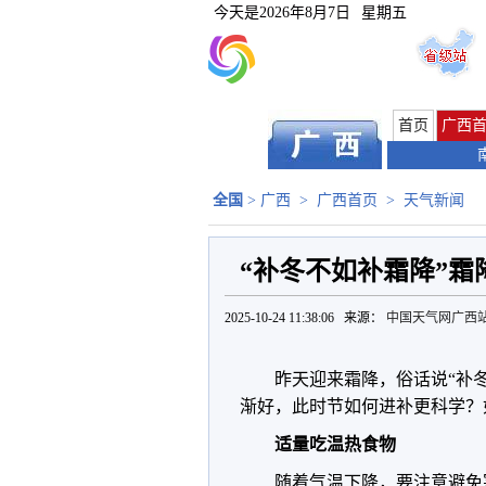
今天是
2026年8月7日
星期五
首页
广西
全国
>
广西
>
广西首页
>
天气新闻
“补冬不如补霜降”霜
2025-10-24 11:38:06 来源：
中国天气网广西
昨天迎来霜降，
俗话说“补
渐好，此时节如何进补更科学？
适量吃温热食物
随着气温下降，要注意避免