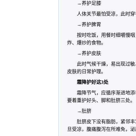
→养护足膝
人体关节最怕受凉，此时穿
→养护脾胃
按时吃饭，用餐时细嚼慢咽
炸、爆炒的食物。
→养护皮肤
此时气候干燥，易出现过敏
皮肤的日常护理。
霜降护好这3处
霜降节气，应循序渐进地添
要着重护好头、脚和肚脐三处。
→肚脐
肚脐皮下没有脂肪，紧邻丰
旦受凉，腹痛腹泻在所难免，泌