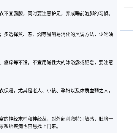
衣不宜露膝，同时要注意护足，养成睡前泡脚的习惯。
；多选择蒸、煮、焖等易嚼易消化的烹调方法，少吃油
、瘙痒等不适，不宜用碱性大的沐浴露或肥皂，要注意
衣保暖，尤其是老人、小孩、孕妇以及体质虚弱之人，
富的神经末梢和神经丛，对外部刺激特别敏感，肚脐一
尿系统疾病也容易找上门来。