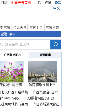
打印
中国天气首页
生活
旅游
繁體
中文
东盟气象
台风天气
雷达卫星
气象科普
防城港
|
崇左
广西焦点图片
高清图集
日浪漫！南宁青
阵雨初歇钦州上空
秀山
邂逅
来七天广西开启晴热
广西气象台6日17
2026年7月农
汛期露营风险高！这
天桂南局地将有暴雨
昨日防城港大部出