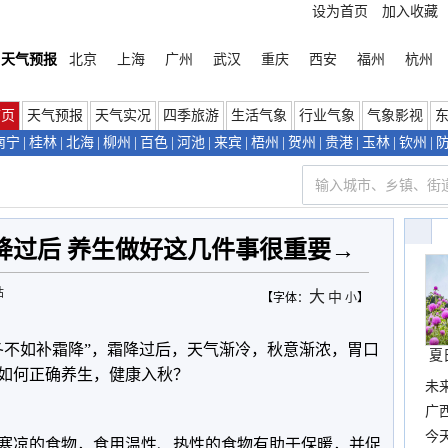
设为首页
加入收藏
天气预报
北京
上海
广州
武汉
重庆
西安
福州
杭州
首页
天气预报
天气实况
四季旅游
生活气象
行业气象
气象影视
南宁
|
桂林
|
北海
|
柳州
|
百色
|
河池
|
来宾
|
梧州
|
贺州
|
贵港
|
玉林
|
钦州
|
降过后 养生做好这几件事很重要→
站
大
中
【字体：
小
】
冬不如补霜降”，霜降过后，天气渐冷，秋意渐浓，胃口
夏
如何正确养生，健康入秋？
未
时
广西
份
今
寒凉的食物，食用温性、热性的食物有助于保暖，并促