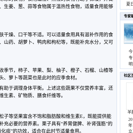
现
夏
、生姜、葱、蒜等食物属于温热性食物，适量食用能够
持
专家
肤干燥、口干等不适。可以适量食用具有滋补作用的食
、山药、胡萝卜、鸭肉和枸杞等，既能补充水分，又可
今
专
温
明
收季节，柿子、苹果、梨、柚子、橙子、石榴、山楂等
天
社区
头、萝卜等蔬菜也是此时的应季食材。
有助于调理身体平衡。上述这些蔬果不仅营养丰富，还
维生素、矿物质、膳食纤维等。
羊
松子等坚果富含不饱和脂肪酸和维生素E，既能提供能
2
补充必要的营养素。栗子具有“养胃健脾、补肾强筋”的
年
燥化痰”的功效，适合在此时节适量食用。
立