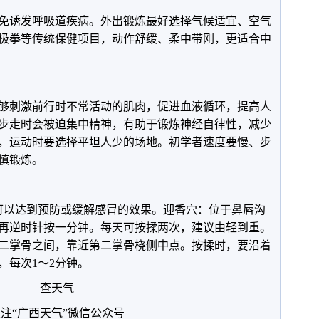
免诱发呼吸道疾病。外出锻炼最好选择气候适宜、空气
极拳等传统保健项目，动作舒缓、柔中带刚，更适合中
够刺激前行时不常活动的肌肉，促进血液循环，提高人
步走时会被迫集中精神，有助于锻炼神经自律性，减少
，运动时要选择平坦人少的场地。初学者速度要慢、步
慎锻炼。
可以达到预防或缓解感冒的效果。迎香穴：位于鼻唇沟
再逆时针按一分钟。每天可按揉两次，建议由轻到重。
二掌骨之间，靠近第二掌骨桡侧中点。按揉时，要沿着
，每次1～2分钟。
查天气
注“广西天气”微信公众号