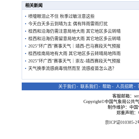
相关新闻
喷嚏眼泪止不住 秋季过敏注意这些
今天白天多云到晴为主 偶有阵雨雷雨打扰
桂西和沿海仍需注意局地大雨 其它地区多云转晴
桂西和沿海仍需留意局地大雨 其它地区多云转晴
2025“环广西”赛事天气｜靖西-巴马赛段天气预报
桂西桂南局地有大雨 其它地区多云转晴局地阵雨
2025“环广西”赛事天气｜崇左-靖西赛段天气预报
天气换季流感病毒悄然而至 流感疫苗怎么选？
关于我们
-
联系我们
-
帮助
-
人员招聘
-
客服邮箱：
se
Copyright©中国气象局公共气象服
制作维护：中国
郑重声明：
京ICP证010385-2