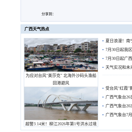
分享到：
广西天气热点
夏日浪漫！南
7月30日起
7月30日起
天气实况和未
为应对台风“美莎克” 北海外沙码头渔船
回港避风
受台风“红霞”
有较强降雨
广西气象台26
广西气象台20
预警
广西气象台7月
超警3.14米！柳江2026年第1号洪水过境
市民在堤岸见证汛况