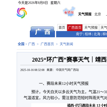
今天是
2026年8月8日
星期六
天气预报
北京
首页
广西首页
天气预报
天
南宁
|
桂林
|
北海
|
柳
全国
>
广西
>
广西首页
>
天气新闻
2025“环广西”赛事天气｜靖
2025-10-16 08:32:08 来源：
中国天气网广西站
一、赛段未来12小时天气预报
预计，今天白天以多云天气为主，气温21～31
气温适宜，风力较小，需注意防范短时阵雨天气