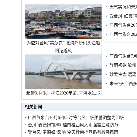
天气实况和未
受台风“红霞”
有较强降雨
广西气象台26
广西气象台20
为应对台风“美莎克” 北海外沙码头渔船
预警
回港避风
广西气象台7月
阵雨初歇 钦
珍爱生命 远
未来7天广西
超警3.14米！柳江2026年第1号洪水过境
市民在堤岸见证汛况
相关新闻
广西气象台10月6日08时将台风二级预警调整为四级
台风“麦德姆”影响 桂南桂西风大雨强需注意防范
受台风“麦德姆”影响 今天桂南桂西仍有较强风雨