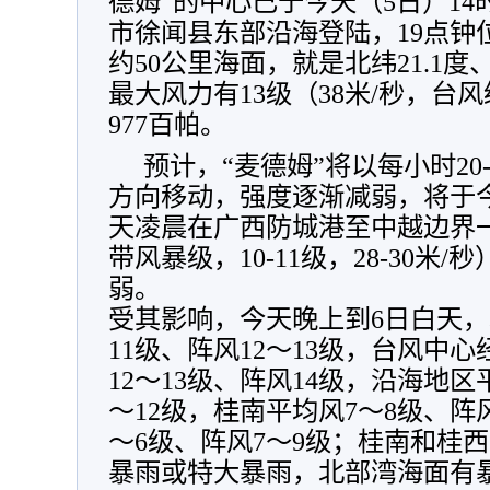
德姆”的中心已于今天（5日）14
市徐闻县东部沿海登陆，19点钟
约50公里海面，就是北纬21.1度、
最大风力有13级（38米/秒，台
977百帕。
预计，“麦德姆”将以每小时20
方向移动，强度逐渐减弱，将于
天凌晨在广西防城港至中越边界
带风暴级，10-11级，28-30米
弱。
受其影响，今天晚上到6日白天，
11级、阵风12～13级，台风中
12～13级、阵风14级，沿海地区
～12级，桂南平均风7～8级、阵
～6级、阵风7～9级；桂南和桂
暴雨或特大暴雨，北部湾海面有