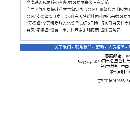
今晚进入风雨核心时段 强风暴雨来袭注意防范
广西区气象局提升重大气象灾害（台风）Ⅲ级应急响应为
台风“麦德姆”5日晚上到6日白天将给桂南桂西带来强风暴
“麦德姆”今天傍晚移入北部湾 10月5日晚上到6日白天桂
台风“麦德姆”将给桂南、桂西带来强风雨 请注意防范
关于我们
-
联系我们
-
帮助
-
人员招聘
-
客服邮箱：
se
Copyright©中国气象局公共气象服
制作维护：中国
郑重声明：
京ICP证010385-2