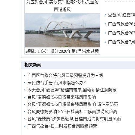
为应对台风“美莎克” 北海外沙码头渔船
回港避风
受台风“红霞”
有较强降雨
广西气象台26
广西气象台20
预警
广西气象台7月
超警3.14米！柳江2026年第1号洪水过境
市民在堤岸见证汛况
相关新闻
广西区气象台将台风四级预警提升为三级
居民防台手册 台风来临怎么办？
今天台风“麦德姆”给桂南带来强风雨 请注意防范
台风“麦德姆”5-6日将带来强风雨影响
台风“麦德姆”5-6日将带来强风雨影响 请注意防范
台风麦德姆影响 5至6日桂南桂西暴雨洪涝风险高
台风“麦德姆”步步逼近 明日桂南沿海将有明显风雨
广西气象台4日11时发布台风四级预警