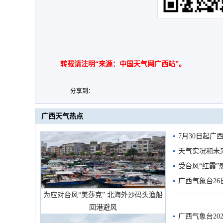
转载请注明“来源：中国天气网广西站”。
分享到：
广西天气热点
7月30日起
天气实况和未
受台风“红霞”
有较强降雨
广西气象台26
为应对台风“美莎克” 北海外沙码头渔船
回港避风
广西气象台20