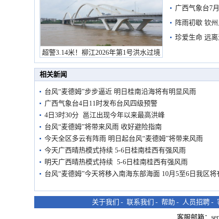
预警
广西气象台7月
阵雨初歇 钦
珍爱生命 远
超警3.14米！柳江2026年第1号洪水过境
市民在堤岸见证汛况
相关新闻
台风“麦德姆”步步逼近 明日桂南沿海将有明显风雨
广西气象台4日11时发布台风四级预警
4日3时30分 邕江出现今年以来最高洪峰
台风“麦德姆”将带来风雨 收好避险指南
今天全区多云有阵雨 明日起台风“麦德姆”将带来风雨
今天广西晴热模式持续 5-6日桂南桂西有强风雨
明天广西晴热模式持续 5-6日桂南桂西有强风雨
台风“麦德姆”今天将移入南海东部海面 10月5至6日我区
关于我们
-
联系我们
-
帮助
-
人员招聘
-
客服邮箱：
se