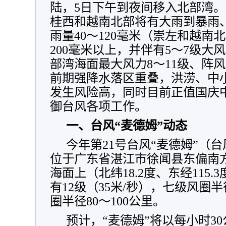
陆，5日下午到夜间移入北部湾。
桂西和越南北部将有大雨到暴雨
雨量40～120毫米（崇左和越南北
200毫米以上，并伴有5～7级大
部湾海面最大风力8～11级、阵风
前期强降水落区重叠，洪涝、中
发生风险高，同时目前正值国庆
御台风各项工作。
一、台风“麦德姆”动态
今年第21号台风“麦德姆”（台
位于广东省湛江市徐闻县东偏南方
海面上（北纬18.2度、东经115
有12级（35米/秒），七级风圈半
圈半径80～100公里。
预计，“麦德姆”将以每小时3