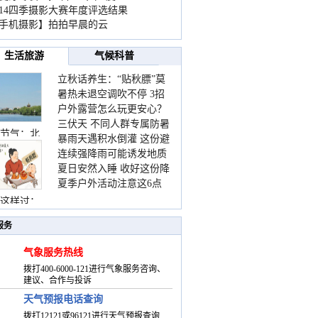
014四季摄影大赛年度评选结果
手机摄影】拍拍早晨的云
生活旅游
气候科普
立秋话养生：“贴秋膘”莫
暑热未退空调吹不停 3招
着急 先清暑再防燥
户外露营怎么玩更安心？
护住肩颈不酸痛
三伏天 不同人群专属防暑
这份攻略请收好
节气：北
暴雨天遇积水倒灌 这份避
要点请收好
连续强降雨可能诱发地质
险提示请收好
夏日安然入睡 收好这份降
灾害 这些前兆要知道
夏季户外活动注意这6点
温小贴士
防暑健身两不误
这样过：
服务
气象服务热线
拨打400-6000-121进行气象服务咨询、
建议、合作与投诉
天气预报电话查询
拨打12121或96121进行天气预报查询