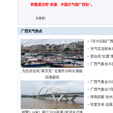
转载请注明“来源：中国天气网广西站”。
分享到：
广西天气热点
7月30日起
天气实况和未
受台风“红霞”
有较强降雨
广西气象台26
为应对台风“美莎克” 北海外沙码头渔船
回港避风
广西气象台20
预警
广西气象台7月
阵雨初歇 钦
珍爱生命 远
超警3.14米！柳江2026年第1号洪水过境