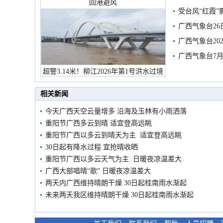
回港避风
受台风“红霞”
有较强降雨
广西气象台26
广西气象台20
预警
广西气象台7月
超警3.14米！柳江2026年第1号洪水过境
市民在堤岸见证汛况
相关新闻
今天广西天空云量增多 沿海及玉林有小雨洒落
重阳节广西多云到晴 适宜登高远眺
重阳节广西以多云到晴天为主 适宜登高远眺
30日起有降水过程 宜抢晴收晒
重阳节广西以多云天气为主 日暖夜凉温差大
广西大部唱晴“歌” 日暖夜凉温差大
两天内广西维持晴朗干燥 30日起桂南雨水渐起
未来两天我区维持晴朗干燥 30日起桂南雨水渐起