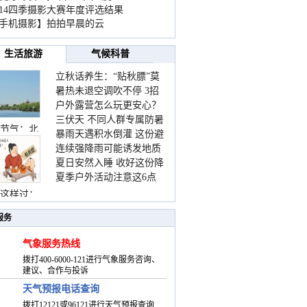
014四季摄影大赛年度评选结果
手机摄影】拍拍早晨的云
生活旅游
气候科普
立秋话养生：“贴秋膘”莫
暑热未退空调吹不停 3招
着急 先清暑再防燥
户外露营怎么玩更安心？
护住肩颈不酸痛
三伏天 不同人群专属防暑
这份攻略请收好
节气：北
暴雨天遇积水倒灌 这份避
要点请收好
连续强降雨可能诱发地质
险提示请收好
夏日安然入睡 收好这份降
灾害 这些前兆要知道
夏季户外活动注意这6点
温小贴士
防暑健身两不误
这样过：
服务
气象服务热线
拨打400-6000-121进行气象服务咨询、
建议、合作与投诉
天气预报电话查询
拨打12121或96121进行天气预报查询