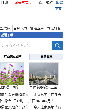
打印
中国天气首页
生活
旅游
繁體
中文
东盟气象
台风天气
雷达卫星
气象科普
防城港
|
崇左
广西焦点图片
高清图集
日浪漫！南宁青
阵雨初歇钦州上空
秀山
邂逅
西区气象台继续发布
未来七天广西开启
热
西气象台6日17时
广西2026年7月农
期露营风险高！这份
今天桂南局地将有