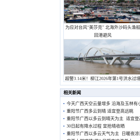
为应对台风“美莎克” 北海外沙码头渔
回港避风
超警3.14米！柳江2026年第1号洪水过
市民在堤岸见证汛况
相关新闻
今天广西天空云量增多 沿海及玉林有
重阳节广西多云到晴 适宜登高远眺
重阳节广西以多云到晴天为主 适宜登
30日起有降水过程 宜抢晴收晒
重阳节广西以多云天气为主 日暖夜凉