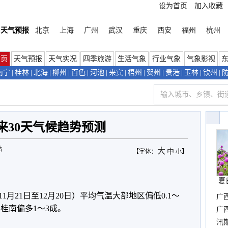
设为首页
加入收藏
天气预报
北京
上海
广州
武汉
重庆
西安
福州
杭州
首页
天气预报
天气实况
四季旅游
生活气象
行业气象
气象影视
南宁
|
桂林
|
北海
|
柳州
|
百色
|
河池
|
来宾
|
梧州
|
贺州
|
贵港
|
玉林
|
钦州
|
来30天气候趋势预测
站
大
中
【字体：
小
】
夏
11月21日至12月20日）平均气温大部地区偏低0.1～
广
，桂南偏多1～3成。
晴
广
汛