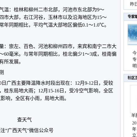
暴
昨
均气温：桂林和柳州二市北部，河池市东北部为9～
秀
左四市大部，右江河谷，玉林市以及沿海地区为15～
专家
与常年同期相比，平均气温大部地区偏低0.1～1.0℃。
水量：崇左、百色、河池和柳州四市，来宾和南宁二市大
今
0～60毫米。与常年同期相比，桂北偏少1～3成，桂南偏
专
将有所发展。
温
明
测
天
社区
月20日广西主要降温降水时段出现在：12月9-12日，受较
桂东局地大雨；12月15-16日，受冷空气影响，全区
空气影响，全区有小雨，局地大雨。
羊
查天气
2
年
注“广西天气”微信公众号
立