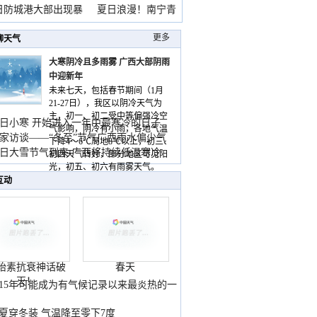
雨
日防城港大部出现暴
夏日浪漫！南宁青
山
更多
聊天气
大寒阴冷且多雨雾 广西大部阴雨
中迎新年
未来七天，包括春节期间（1月
21-27日），我区以阴冷天气为
主，初一、初二受中等偏强冷空
日小寒 开始进入一年中最寒冷的日子
气影响，阴冷有小雨，各地气温
家访谈——“冬至”节气广西雨水偏少气
下降4～6℃局地8℃以上，初三、
低
日大雪节气到来 广西将持续低温寒冷
初四天气转好，部分地区可见阳
气
光，初五、初六有雨雾天气。
互动
胎素抗衰神话破
春天
灭！
015年可能成为有气候记录以来最炎热的一
夏穿冬装 气温降至零下7度