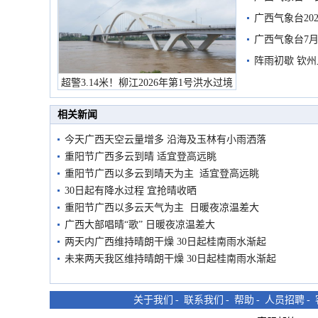
广西气象台20
预警
广西气象台7月
阵雨初歇 钦
超警3.14米！柳江2026年第1号洪水过境
市民在堤岸见证汛况
相关新闻
今天广西天空云量增多 沿海及玉林有小雨洒落
重阳节广西多云到晴 适宜登高远眺
重阳节广西以多云到晴天为主 适宜登高远眺
30日起有降水过程 宜抢晴收晒
重阳节广西以多云天气为主 日暖夜凉温差大
广西大部唱晴“歌” 日暖夜凉温差大
两天内广西维持晴朗干燥 30日起桂南雨水渐起
未来两天我区维持晴朗干燥 30日起桂南雨水渐起
关于我们
-
联系我们
-
帮助
-
人员招聘
-