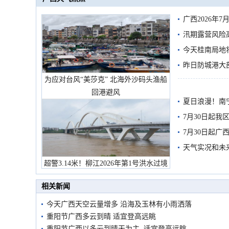
广西2026年
汛期露营风险
今天桂南局地将
需继续防范
昨日防城港大
为应对台风“美莎克” 北海外沙码头渔船
雨
回港避风
夏日浪漫！南
7月30日起
7月30日起
天气实况和未
超警3.14米！柳江2026年第1号洪水过境
市民在堤岸见证汛况
相关新闻
今天广西天空云量增多 沿海及玉林有小雨洒落
重阳节广西多云到晴 适宜登高远眺
重阳节广西以多云到晴天为主 适宜登高远眺