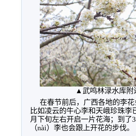
▲武鸣林渌水库附
在春节前后，广西各地的李花
比如凌云的牛心李和天峨珍珠李
月下旬左右开启一片花海；到了
（nài）李也会跟上开花的步伐。