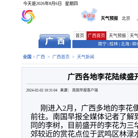
今天是
2026年8月6日
星期四
天气预报
北京
首页
广西首页
天气预报
天
南宁
|
桂林
|
北海
|
柳
全国
>
广西
>
广西首页
>
天气新闻
广西各地李花陆续盛开
2024-02-02 10:31:04 来源：
南国早报客户端
刚进入2月，广西多地的李花
前往。南国早报全媒体记者了解
同的李树，目前盛开的李花为三
郊较近的赏花点位于武鸣区林渌