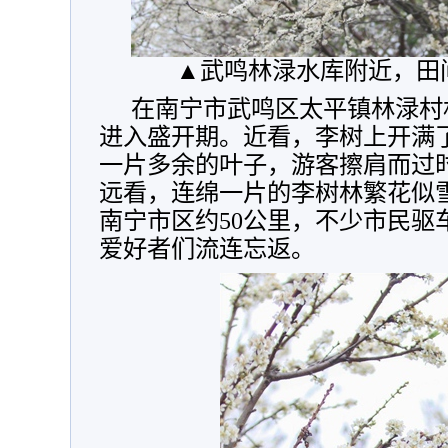
▲武鸣林渌水库附近，田
在南宁市武鸣区太平镇林渌村
进入盛开期。近看，李树上开满
一片多余的叶子，游客擦肩而过
远看，连绵一片的李树林繁花似
南宁市区约50公里，不少市民驱
爱好者们流连忘返。