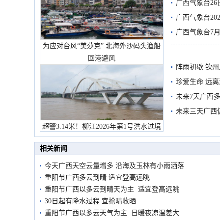
有较强降雨
广西气象台26
广西气象台20
预警
广西气象台7月
为应对台风“美莎克” 北海外沙码头渔船
回港避风
阵雨初歇 钦
珍爱生命 远
未来7天广西
未来三天广西
超警3.14米！柳江2026年第1号洪水过境
市民在堤岸见证汛况
相关新闻
今天广西天空云量增多 沿海及玉林有小雨洒落
重阳节广西多云到晴 适宜登高远眺
重阳节广西以多云到晴天为主 适宜登高远眺
30日起有降水过程 宜抢晴收晒
重阳节广西以多云天气为主 日暖夜凉温差大