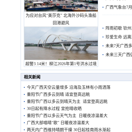
预警
广西气象台7月
为应对台风“美莎克” 北海外沙码头渔船
回港避风
阵雨初歇 钦
珍爱生命 远
未来7天广西
未来三天广西
超警3.14米！柳江2026年第1号洪水过境
市民在堤岸见证汛况
相关新闻
今天广西天空云量增多 沿海及玉林有小雨洒落
重阳节广西多云到晴 适宜登高远眺
重阳节广西以多云到晴天为主 适宜登高远眺
30日起有降水过程 宜抢晴收晒
重阳节广西以多云天气为主 日暖夜凉温差大
广西大部唱晴“歌” 日暖夜凉温差大
两天内广西维持晴朗干燥 30日起桂南雨水渐起