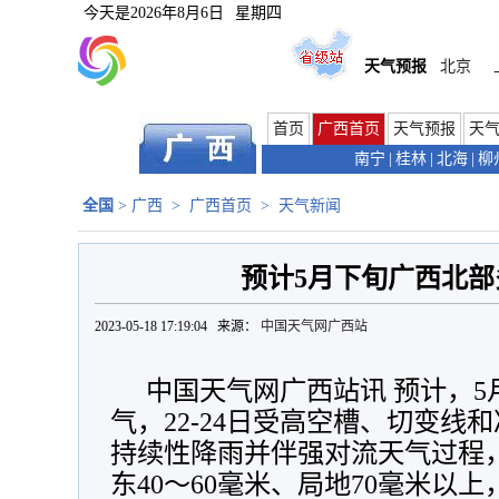
今天是
2026年8月6日
星期四
天气预报
北京
首页
广西首页
天气预报
天
南宁
|
桂林
|
北海
|
柳
全国
>
广西
>
广西首页
>
天气新闻
预计5月下旬广西北部
2023-05-18 17:19:04 来源：
中国天气网广西站
中国天气网广西站讯 预计，
气，22-24日受高空槽、切变线
持续性降雨并伴强对流天气过程
东40～60毫米、局地70毫米以上