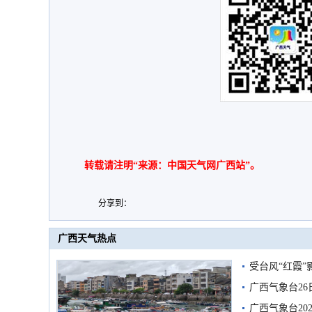
转载请注明“来源：中国天气网广西站”。
分享到：
广西天气热点
受台风“红霞”
有较强降雨
广西气象台26
广西气象台20