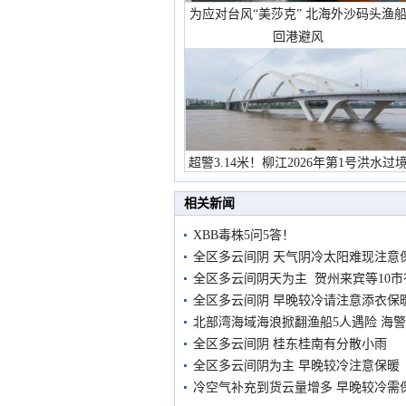
为应对台风“美莎克” 北海外沙码头渔
回港避风
超警3.14米！柳江2026年第1号洪水过
市民在堤岸见证汛况
相关新闻
XBB毒株5问5答！
全区多云间阴 天气阴冷太阳难现注意
全区多云间阴天为主 贺州来宾等10
全区多云间阴 早晚较冷请注意添衣保
北部湾海域海浪掀翻渔船5人遇险 海
全区多云间阴 桂东桂南有分散小雨
全区多云间阴为主 早晚较冷注意保暖
冷空气补充到货云量增多 早晚较冷需