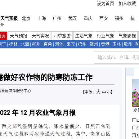
设为首页
加入收藏
天气预报
北京
上海
广州
武汉
重庆
西安
福州
杭
州
首页
天气预报
天气实况
四季旅游
生活气象
行业气象
气象影视
南宁
|
桂林
|
北海
|
柳州
|
百色
|
河池
|
来宾
|
梧州
|
贺州
|
贵港
|
玉林
|
钦州
|
需做好农作物的防寒防冻工作
气象局决策服务中心
大
中
【字体：
小
】
夏
广
晴
广
汛