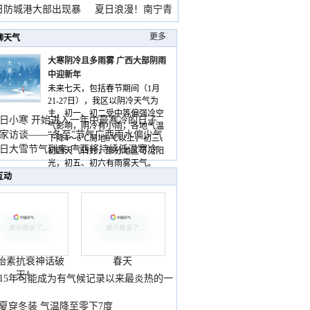
雨
日防城港大部出现暴
夏日浪漫！南宁青
山
更多
聊天气
大寒阴冷且多雨雾 广西大部阴雨
中迎新年
未来七天，包括春节期间（1月
21-27日），我区以阴冷天气为
主，初一、初二受中等偏强冷空
日小寒 开始进入一年中最寒冷的日子
气影响，阴冷有小雨，各地气温
家访谈——“冬至”节气广西雨水偏少气
下降4～6℃局地8℃以上，初三、
低
日大雪节气到来 广西将持续低温寒冷
初四天气转好，部分地区可见阳
气
光，初五、初六有雨雾天气。
互动
胎素抗衰神话破
春天
灭！
015年可能成为有气候记录以来最炎热的一
夏穿冬装 气温降至零下7度