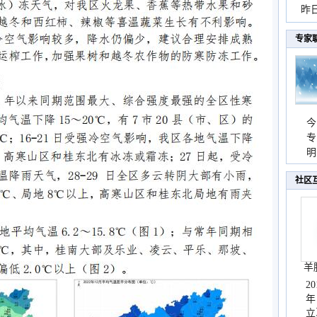
暴
昨
秀
专家
今
专
温
明
天
社区
羊
2
年
立