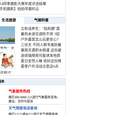
014四季摄影大赛年度评选结果
手机摄影】拍拍早晨的云
生活旅游
气候科普
立秋话养生：“贴秋膘”莫
暑热未退空调吹不停 3招
着急 先清暑再防燥
户外露营怎么玩更安心？
护住肩颈不酸痛
三伏天 不同人群专属防暑
这份攻略请收好
节气：北
暴雨天遇积水倒灌 这份避
要点请收好
连续强降雨可能诱发地质
险提示请收好
夏日安然入睡 收好这份降
灾害 这些前兆要知道
夏季户外活动注意这6点
温小贴士
防暑健身两不误
这样过：
服务
气象服务热线
拨打400-6000-121进行气象服务咨询、
建议、合作与投诉
天气预报电话查询
拨打12121或96121进行天气预报查询