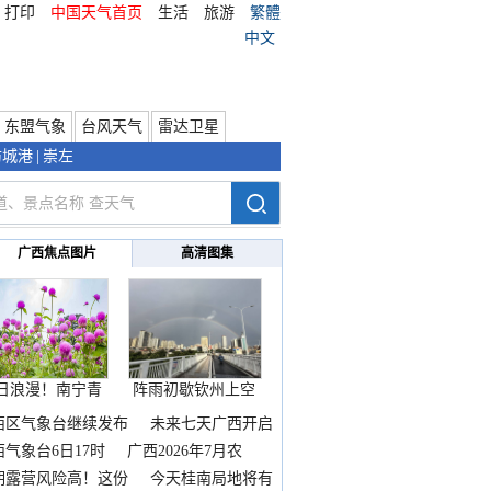
打印
中国天气首页
生活
旅游
繁體
中文
东盟气象
台风天气
雷达卫星
防城港
|
崇左
广西焦点图片
高清图集
日浪漫！南宁青
阵雨初歇钦州上空
秀山
邂逅
西区气象台继续发布
未来七天广西开启
热
西气象台6日17时
广西2026年7月农
期露营风险高！这份
今天桂南局地将有