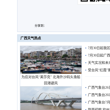
分享到：
广西天气热点
7月30日起
7月30日起
天气实况和未
受台风“红霞”
为应对台风“美莎克” 北海外沙码头渔船
有较强降雨
回港避风
广西气象台26
广西气象台20
预警
广西气象台7月
阵雨初歇 钦