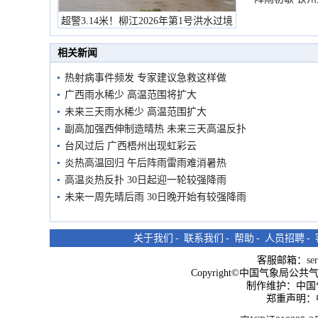
超警3.14米！柳江2026年第1号洪水过境
市民在堤岸见证汛况
相关新闻
热射病事件频发 专家建议急救这样做
广西雨水稀少 高温范围将扩大
未来三天雨水稀少 高温范围扩大
副高加强西伸制造晴热 未来三天高温反扑
台风过后 广西梧州出现虹彩云
炎热高温回归 午后阵雨雷雨难消暑热
高温炎热反扑 30日起迎一轮较强降雨
未来一周先晴后雨 30日晚开始有较强降雨
关于我们
-
联系我们
-
帮助
-
人员招聘
-
客服邮箱：
se
Copyright©中国气象局公共气象服
制作维护：中国
郑重声明：