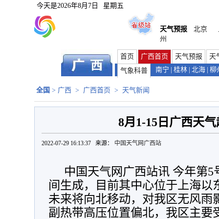
今天是
2026年8月7日
星期五
天气预报
北京
州
首页
广西首页
天气预报
天
南宁
|
桂林
|
北海
|
柳
气象科普
全国
>
广西
>
广西首页
>
天气新闻
8月1-15日广西天
2022-07-29 16:13:37 来源：
中国天气网广西站
中国天气网广西站讯 今年第5号
间生成，目前其中心位于上海以
未来将向北移动，对我区无风雨影
副热带高压位置偏北，我区主要