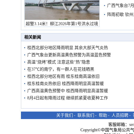
预警
广西气象台7月
阵雨初歇 钦
超警3.14米！柳江2026年第1号洪水过境
市民在堤岸见证汛况
相关新闻
桂西北部分地区降雨明显 其余大部天气炎热
广西气象台更新高温黄色预警为高温蓝色预警
高温“烧烤”模式 注意这些“热”隐患
在37℃的南宁，有一群人在花钱晒黑
桂西北部分地区有雨 桂东桂南高温依旧
桂东桂南炎热依旧 桂西降雨明显高温暂缓
广西高温黄色预警中 桂西降雨明显高温暂缓
8月4日起有降雨过程 继续抓紧夏收夏种工作
关于我们
-
联系我们
-
帮助
-
人员招聘
-
客服邮箱：
se
Copyright©中国气象局公共气象服