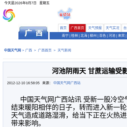
今天是
2026年8月7日
星期五
首页
广西首页
天气预报
天气实况
台
南宁
|
桂林
|
北海
|
柳州
|
百色
|
河池
|
来宾
|
中国天气网
>
广西
>
广西首页
>
天气新闻
河池阴雨天 甘蔗运输受
2012-12-10 16:58:05 来源：
中国天气网广西站
中国天气网广西站讯 受新一股冷空
结束暖阳相伴的日子，转而进入新一轮
天气造成道路湿滑，给当下正在火热进
带来影响。