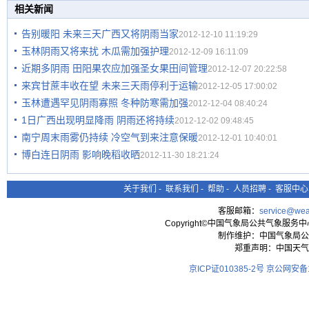
相关新闻
告别暖阳 未来三天广西又将阴雨当家
2012-12-10 11:19:29
玉林阴雨又将来扰 木瓜需加强护理
2012-12-09 16:11:09
近期多阴雨 田阳果农应加强圣女果田间管理
2012-12-07 20:22:58
来宾甘蔗丰收在望 未来三天雨停利于运输
2012-12-05 17:00:02
玉林遭遇罕见阴雨寡照 冬种防寒需加强
2012-12-04 08:40:24
1日广西出现明显降雨 阴雨还将持续
2012-12-02 09:48:45
南宁周末雨雾仍持续 冷空气到来注意保暖
2012-12-01 10:40:01
博白连日阴雨 影响晚稻收晒
2012-11-30 18:21:24
关于我们
-
联系我们
-
帮助
-
人员招聘
-
客服中心
客服邮箱：
service@wea
Copyright©中国气象局公共气象服务中心 All
制作维护：中国气象局公
郑重声明：中国天气
京ICP证010385-2号
京公网安备11