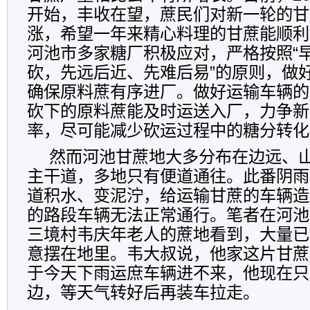
开始，丰收在望，蔗民们对新一轮的甘
涨，希望一年来精心料理的甘蔗能顺利
河池市多家糖厂积极应对，严格按照“
砍，先远后近、先难后易”的原则，做
确保原料蔗有序进厂。做好运输车辆的
砍下的原料蔗能及时运送入厂，力争新
率，尽可能减少砍运过程中的糖分转化
然而河池甘蔗地大多分布在边远、
主干道，多地只有便道通往。此番阴雨
道积水、变泥泞，给运输甘蔗的车辆造
的路段车辆无法正常通行。笔者在河池
三境村韦庆年老人的蔗地看到，大量已
意摆在地里。韦大叔说，他家这片甘蔗
于今天下雨运庶车辆进不来，他现在只
边，等天气转好后再装车拉走。