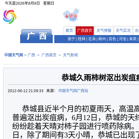
今天是
2026年8月9日
星期日
首页
广西首页
天气预报
天气实况
台
南宁
|
桂林
|
北海
|
柳州
|
百色
|
河池
|
来宾
|
中国天气网
>
广西
>
广西首页
>
天气新闻
恭城久雨柿树沤出炭疽
2012-06-12 21:09:33 来源：
中国天气网广西站
恭城县近半个月的初夏雨天，高温
普遍沤出炭疽病，6月12日，恭城的天
纷纷趁着天晴对柿子园进行喷药除病。从5
日，除了期间有3天小晴，恭城已出现了