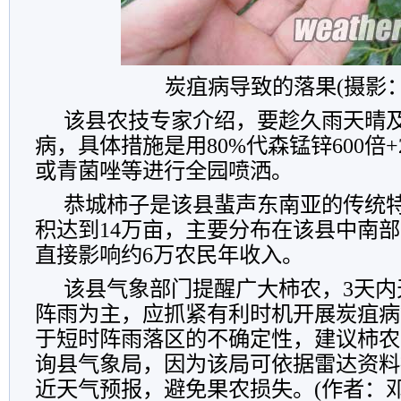
炭疽病导致的落果
(摄影
该县农技专家介绍，要趁久雨天晴
病，具体措施是用80%代森锰锌600倍+2
或青菌唑等进行全园喷洒。
恭城柿子是该县蜚声东南亚的传统
积达到14万亩，主要分布在该县中南
直接影响约6万农民年收入。
该县气象部门提醒广大柿农，3天内
阵雨为主，应抓紧有利时机开展炭疽病
于短时阵雨落区的不确定性，建议柿农
询县气象局，因为该局可依据雷达资料
近天气预报，避免果农损失。(作者：邓