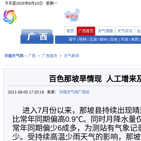
今天是
2026年8月10日
星期一
首页
广西首页
天气预报
天气实况
台
南宁
|
桂林
|
北海
|
柳州
|
百色
|
河池
|
来宾
|
中国天气网
>
广西
>
广西首页
>
天气新闻
百色那坡旱情现 人工增来
2011-08-05 17:20:19 来源：
中国天气网广西站
进入7月份以来，那坡县持续出现晴
比常年同期偏高0.9℃。同时月降水量仅
常年同期偏少6成多，为测站有气象记
少。受持续高温少雨天气的影响，那坡