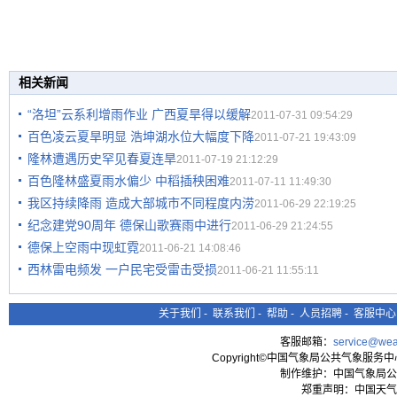
相关新闻
“洛坦”云系利增雨作业 广西夏旱得以缓解
2011-07-31 09:54:29
百色凌云夏旱明显 浩坤湖水位大幅度下降
2011-07-21 19:43:09
隆林遭遇历史罕见春夏连旱
2011-07-19 21:12:29
百色隆林盛夏雨水偏少 中稻插秧困难
2011-07-11 11:49:30
我区持续降雨 造成大部城市不同程度内涝
2011-06-29 22:19:25
纪念建党90周年 德保山歌赛雨中进行
2011-06-29 21:24:55
德保上空雨中现虹霓
2011-06-21 14:08:46
西林雷电频发 一户民宅受雷击受损
2011-06-21 11:55:11
关于我们
-
联系我们
-
帮助
-
人员招聘
-
客服中心
客服邮箱：
service@wea
Copyright©中国气象局公共气象服务中心 All
制作维护：中国气象局公
郑重声明：中国天气