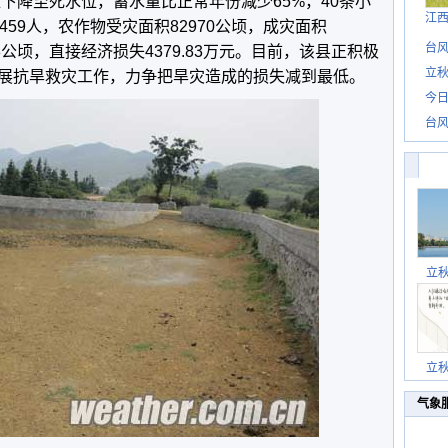
位下降至死水位，蓄水量比正常年份减少65%，40条小
江
459人，农作物受灾面积82970公顷，成灾面积
台风
58.3公顷，直接经济损失4379.83万元。目前，该县正积极
立秋
展抗旱救灾工作，力争把旱灾造成的损失减到最低。
今日
台风
立
立
气象