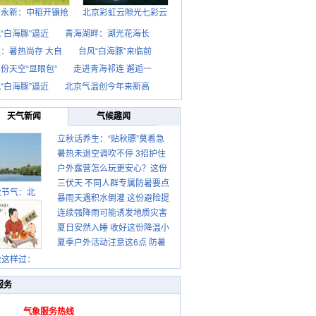
西永新：中稻开镰抢
北京彩虹云隙光七彩云
“白海豚”逼近
青海湖畔：湖光花海长
：暑热尚存 大自
台风“白海豚”来临前
份天空“显眼包”
走进青海祁连 邂逅一
“白海豚”逼近
北京气温创今年来新高
天气新闻
气候趣闻
立秋话养生：“贴秋膘”莫着急
暑热未退空调吹不停 3招护住
先清暑再防燥
户外露营怎么玩更安心？这份
肩颈不酸痛
三伏天 不同人群专属防暑要点
攻略请收好
秋节气：北
暴雨天遇积水倒灌 这份避险提
请收好
连续强降雨可能诱发地质灾害
示请收好
夏日安然入睡 收好这份降温小
这些前兆要知道
夏季户外活动注意这6点 防暑
贴士
健身两不误
秋这样过：
服务
气象服务热线