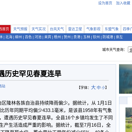
设为首页
加入收藏
西首页
天气预报
天气实况
台风天气
雷达卫星
气象影视
东盟气象
四季
林
|
北海
|
柳州
|
百色
|
河池
|
来宾
|
梧州
|
贺州
|
贵港
|
玉林
|
钦州
|
防城港
|
崇左
城市天气查询：
遇历史罕见春夏连旱
西站
大
中
【字体：
小
】
治区隆林各族自治县持续降雨偏少。据统计，从 1月1日
，比历年同期平均偏少433.1毫米，是该县1958年有气象
，遭遇历史罕见春夏连旱。全县16个乡镇均发生了不同
生产生活造成严重的影响。据统计，截至7月16日，全