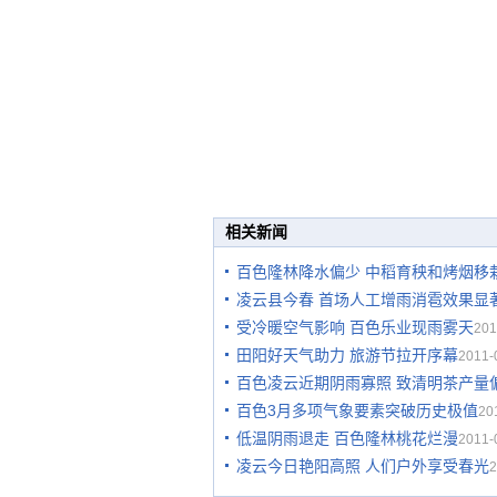
相关新闻
百色隆林降水偏少 中稻育秧和烤烟移
凌云县今春 首场人工增雨消雹效果显
受冷暖空气影响 百色乐业现雨雾天
201
田阳好天气助力 旅游节拉开序幕
2011-
百色凌云近期阴雨寡照 致清明茶产量
百色3月多项气象要素突破历史极值
20
低温阴雨退走 百色隆林桃花烂漫
2011-
凌云今日艳阳高照 人们户外享受春光
2