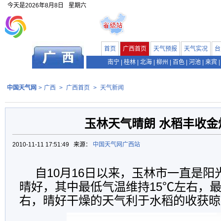
今天是
2026年8月8日
星期六
首页
广西首页
天气预报
天气实况
台
南宁
|
桂林
|
北海
|
柳州
|
百色
|
河池
|
来宾
|
中国天气网
>
广西
>
广西首页
>
天气新闻
玉林天气晴朗 水稻丰收金
2010-11-11 17:51:49 来源：
中国天气网广西站
自10月16日以来，玉林市一直是
晴好，其中最低气温维持15℃左右，最
右，晴好干燥的天气利于水稻的收获晾