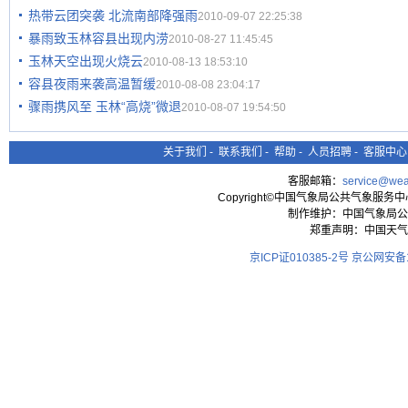
热带云团突袭 北流南部降强雨
2010-09-07 22:25:38
暴雨致玉林容县出现内涝
2010-08-27 11:45:45
玉林天空出现火烧云
2010-08-13 18:53:10
容县夜雨来袭高温暂缓
2010-08-08 23:04:17
骤雨携风至 玉林“高烧”微退
2010-08-07 19:54:50
关于我们
-
联系我们
-
帮助
-
人员招聘
-
客服中心
客服邮箱：
service@wea
Copyright©中国气象局公共气象服务中心 All
制作维护：中国气象局公
郑重声明：中国天气
京ICP证010385-2号
京公网安备11