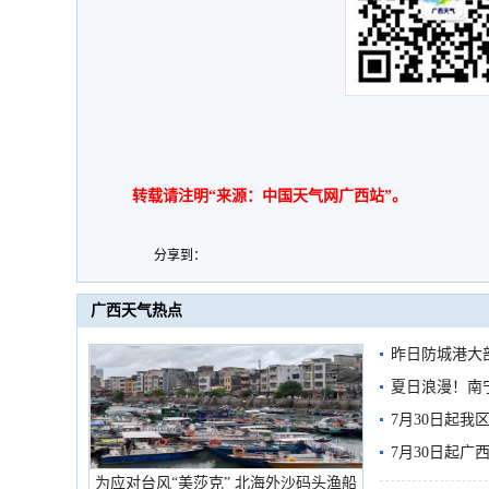
转载请注明“来源：中国天气网广西站”。
分享到：
广西天气热点
昨日防城港大
雨
夏日浪漫！南
7月30日起
7月30日起
为应对台风“美莎克” 北海外沙码头渔船