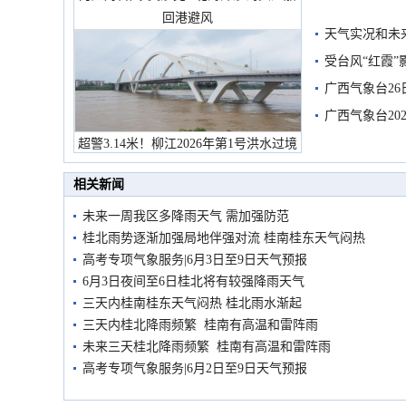
回港避风
天气实况和未
受台风“红霞”
有较强降雨
广西气象台26
广西气象台20
预警
超警3.14米！柳江2026年第1号洪水过境
市民在堤岸见证汛况
相关新闻
未来一周我区多降雨天气 需加强防范
桂北雨势逐渐加强局地伴强对流 桂南桂东天气闷热
高考专项气象服务|6月3日至9日天气预报
6月3日夜间至6日桂北将有较强降雨天气
三天内桂南桂东天气闷热 桂北雨水渐起
三天内桂北降雨频繁 桂南有高温和雷阵雨
未来三天桂北降雨频繁 桂南有高温和雷阵雨
高考专项气象服务|6月2日至9日天气预报