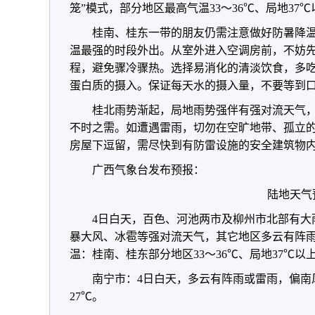
笼”模式，部分地区最高气温33～36℃、局地37
桂南、桂东一带的朋友仍需注意做好防暑降温
温最强的时段外出。
从室外进入空调房前，不妨
程，避免骤冷骤热。
选择易消化的清淡饮食，多
蛋白质的摄入。保证每天水的摄入量，不要等到
桂北雨势渐起，局地雨势强伴有强对流天气
不时之需。如遭遇雷雨，切勿在空旷地带、孤立
房屋下逗留，需尽快到有防雷设施的安全建筑物
广西气象台发布预报：
陆地天气
4日白天，百色、河池两市及柳州市北部有大
暴大风、冰雹等强对流天气，其它地区多云有阵
温：桂南、桂东部分地区33～36℃、局地37℃以上
南宁市：4日白天，多云有阵雨或雷雨，偏南
27℃。