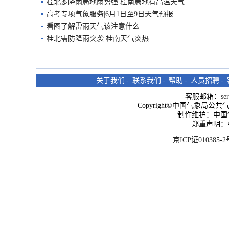
桂北多降雨局地雨势强 桂南局地有高温天气
高考专项气象服务|6月1日至9日天气预报
看图了解雷雨天气该注意什么
桂北需防降雨突袭 桂南天气炎热
关于我们
-
联系我们
-
帮助
-
人员招聘
-
客服邮箱：
se
Copyright©中国气象局公共气象服
制作维护：中国
郑重声明：
京ICP证010385-2