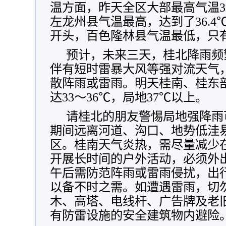
温方面，昨天全区大部最高气温3
左龙州县气温最高，达到了36.
开头，百色隆林县气温最低，只有2
预计，未来三天，桂北降雨频
伴有短时雷暴大风等强对流天气
散阵雨或雷雨。明天桂南、桂东
达33～36℃，局地37℃以上。
请桂北的朋友警惕局地强降雨
期间远离河道、沟口、地势低洼
区。桂南天气炎热，需尽量减少在气
开展长时间的户外活动，必须外
午后需防范阵雨或雷雨侵扰，出
以备不时之需。如遭遇雷雨，切
木、高塔、电线杆、广告牌及老
有防雷设施的安全建筑物内避险