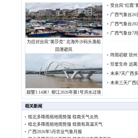
受台风“红霞”
有较强降雨
广西气象台26
广西气象台20
预警
广西气象台7月
为应对台风“美莎克” 北海外沙码头渔船
回港避风
阵雨初歇 钦
珍爱生命 远
未来7天广西
未来三天广西
超警3.14米！柳江2026年第1号洪水过境
市民在堤岸见证汛况
相关新闻
桂北多降雨局地雨势强 桂南天气炎热
桂北多降雨局地雨势强 桂南有高温天气
广西2026年5月农业气象月报