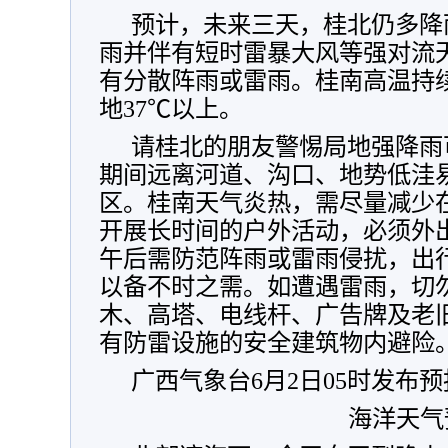
预计，未来三天，桂北仍多降
雨并伴有短时雷暴大风等强对流
有分散阵雨或雷雨。桂南高温持续
地37℃以上。
请桂北的朋友警惕局地强降雨
期间远离河道、沟口、地势低洼
区。桂南天气炎热，需尽量减少在气
开展长时间的户外活动，必须外
午后需防范阵雨或雷雨侵扰，出
以备不时之需。如遭遇雷雨，切
木、高塔、电线杆、广告牌及老
有防雷设施的安全建筑物内避险
广西气象台6月2日05时发布
海洋天气