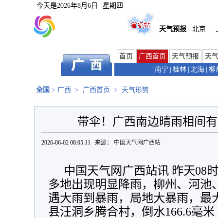
今天是
2026年8月6日
星期四
天气预报
北京
首页
广西首页
天气预报
天
南宁
|
桂林
|
北海
|
柳
全国
>
广西
>
广西首页
>
天气形势
带伞！广西南边晴雨相间有
2026-06-02 08:05:11 来源：
中国天气网广西站
中国天气网广西站讯 昨天08
多地出现明显降雨，柳州、河池
遇大雨到暴雨，局地大暴雨，最
县汪洞乡腾合村，倒水166.6毫