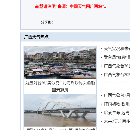
转载请注明“来源：中国天气网广西站”。
分享到：
广西天气热点
天气实况和未
受台风“红霞”
有较强降雨
广西气象台26
广西气象台20
为应对台风“美莎克” 北海外沙码头渔船
预警
回港避风
广西气象台7月
阵雨初歇 钦
珍爱生命 远
未来7天广西