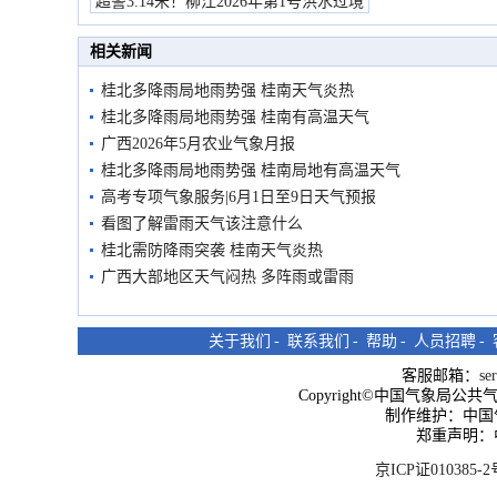
超警3.14米！柳江2026年第1号洪水过境
市民在堤岸见证汛况
相关新闻
桂北多降雨局地雨势强 桂南天气炎热
桂北多降雨局地雨势强 桂南有高温天气
广西2026年5月农业气象月报
桂北多降雨局地雨势强 桂南局地有高温天气
高考专项气象服务|6月1日至9日天气预报
看图了解雷雨天气该注意什么
桂北需防降雨突袭 桂南天气炎热
广西大部地区天气闷热 多阵雨或雷雨
关于我们
-
联系我们
-
帮助
-
人员招聘
-
客服邮箱：
se
Copyright©中国气象局公共气象服
制作维护：中国
郑重声明：
京ICP证010385-2