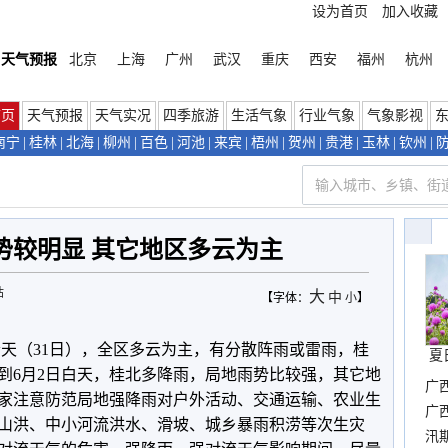
设为首页
加入收藏
天气预报
北京
上海
广州
武汉
重庆
西安
福州
杭州
首页
天气预报
天气实况
四季旅游
生活气象
行业气象
气象影视
南宁
|
桂林
|
北海
|
柳州
|
百色
|
河池
|
来宾
|
梧州
|
贺州
|
贵港
|
玉林
|
钦州
|
势较明显 其它地区多云为主
站
大
中
【字体：
小
】
今天（31日），全区多云为主，有分散阵雨或雷雨，桂
夏
晚到6月2日白天，桂北多降雨，局地雨势比较强，其它地
广
家注意防范局地强降雨对户外活动、交通运输、农业生
晴
广
山洪、中小河流洪水、滑坡、城乡暴雨积涝等次生灾
汛