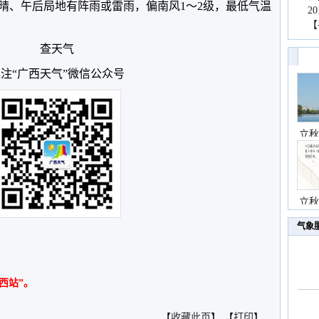
晴、午后局地有阵雨或雷雨，偏南风1～2级，最低气温
2
【
查天气
注“广西天气”微信公众号
立秋
立秋
气象
西站”。
【
收藏此页
】 【
打印
】