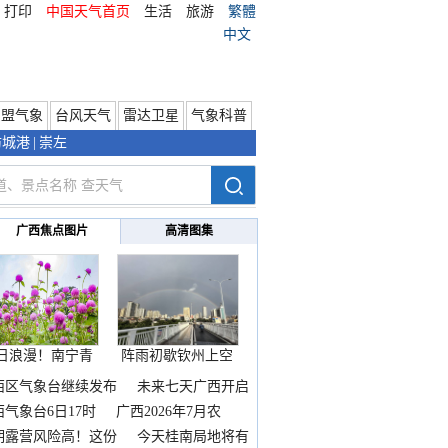
打印
中国天气首页
生活
旅游
繁體
中文
东盟气象
台风天气
雷达卫星
气象科普
防城港
|
崇左
广西焦点图片
高清图集
日浪漫！南宁青
阵雨初歇钦州上空
秀山
邂逅
西区气象台继续发布
未来七天广西开启
热
西气象台6日17时
广西2026年7月农
期露营风险高！这份
今天桂南局地将有