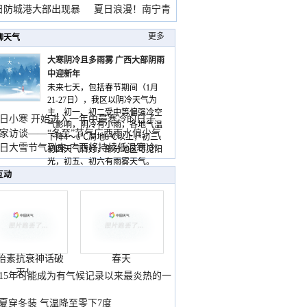
雨
日防城港大部出现暴
夏日浪漫！南宁青
山
更多
聊天气
大寒阴冷且多雨雾 广西大部阴雨
中迎新年
未来七天，包括春节期间（1月
21-27日），我区以阴冷天气为
主，初一、初二受中等偏强冷空
日小寒 开始进入一年中最寒冷的日子
气影响，阴冷有小雨，各地气温
家访谈——“冬至”节气广西雨水偏少气
下降4～6℃局地8℃以上，初三、
低
日大雪节气到来 广西将持续低温寒冷
初四天气转好，部分地区可见阳
气
光，初五、初六有雨雾天气。
互动
胎素抗衰神话破
春天
灭！
015年可能成为有气候记录以来最炎热的一
夏穿冬装 气温降至零下7度