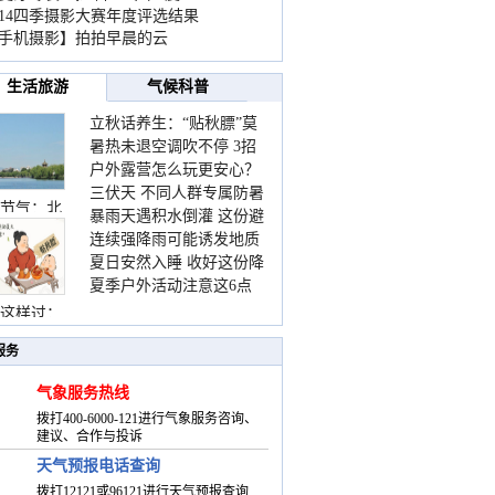
014四季摄影大赛年度评选结果
手机摄影】拍拍早晨的云
生活旅游
气候科普
立秋话养生：“贴秋膘”莫
暑热未退空调吹不停 3招
着急 先清暑再防燥
户外露营怎么玩更安心？
护住肩颈不酸痛
三伏天 不同人群专属防暑
这份攻略请收好
节气：北
暴雨天遇积水倒灌 这份避
要点请收好
连续强降雨可能诱发地质
险提示请收好
夏日安然入睡 收好这份降
灾害 这些前兆要知道
夏季户外活动注意这6点
温小贴士
防暑健身两不误
这样过：
服务
气象服务热线
拨打400-6000-121进行气象服务咨询、
建议、合作与投诉
天气预报电话查询
拨打12121或96121进行天气预报查询