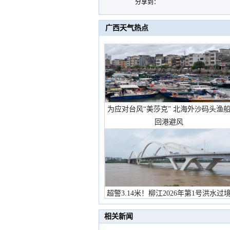
分享到：
广西天气热点
为应对台风“美莎克” 北海外沙码头渔
回港避风
超警3.14米！柳江2026年第1号洪水过
市民在堤岸见证汛况
相关新闻