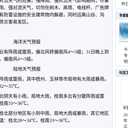
对流天气的危害。强降雨、强对流天气影响期间，尽量
暴
昨
雨、强对流天气，切勿在树木、高塔、电线杆、广告牌
秀
有防雷设施的安全建筑物内躲避，同时远离山谷、沟
专家
质灾害易发区。
海洋天气预报
今
云有阵雨或雷雨，偏北风转偏南风4～5级；31日晚上到
专
，偏南风4～5级。
温
明
天
陆地天气预报
社区
阵雨或雷雨，其中梧州、玉林等市局地有大雨或暴雨。
2～35℃。
，桂北阴天有小雨、局地大雨，桂南多云有分散阵雨或雷
桂南33～36℃。
羊
天，桂北部分地区有小到中雨、局地大雨或暴雨，其它地区
2
桂北28～34℃，桂南33～36℃。
年
立