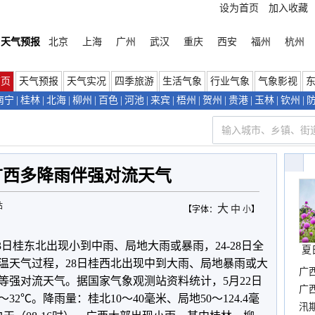
设为首页
加入收藏
天气预报
北京
上海
广州
武汉
重庆
西安
福州
杭州
首页
天气预报
天气实况
四季旅游
生活气象
行业气象
气象影视
南宁
|
桂林
|
北海
|
柳州
|
百色
|
河池
|
来宾
|
梧州
|
贺州
|
贵港
|
玉林
|
钦州
|
广西多降雨伴强对流天气
站
大
中
【字体：
小
】
3日桂东北出现小到中雨、局地大雨或暴雨，24-28日全
夏
温天气过程，28日桂西北出现中到大雨、局地暴雨或大
广
等强对流天气。据国家气象观测站资料统计，5月22日
晴
广
32℃。降雨量：桂北10～40毫米、局地50～124.4毫
汛