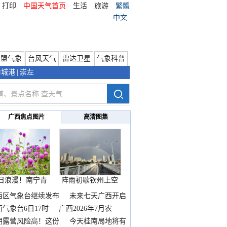
打印
中国天气首页
生活
旅游
繁體
中文
东盟气象
台风天气
雷达卫星
气象科普
防城港
|
崇左
广西焦点图片
高清图集
日浪漫！南宁青
阵雨初歇钦州上空
秀山
邂逅
西区气象台继续发布
未来七天广西开启
热
西气象台6日17时
广西2026年7月农
期露营风险高！这份
今天桂南局地将有