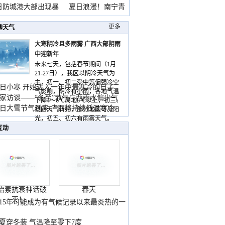
雨
日防城港大部出现暴
夏日浪漫！南宁青
山
更多
聊天气
大寒阴冷且多雨雾 广西大部阴雨
中迎新年
未来七天，包括春节期间（1月
21-27日），我区以阴冷天气为
主，初一、初二受中等偏强冷空
日小寒 开始进入一年中最寒冷的日子
气影响，阴冷有小雨，各地气温
家访谈——“冬至”节气广西雨水偏少气
下降4～6℃局地8℃以上，初三、
低
日大雪节气到来 广西将持续低温寒冷
初四天气转好，部分地区可见阳
气
光，初五、初六有雨雾天气。
互动
胎素抗衰神话破
春天
灭！
015年可能成为有气候记录以来最炎热的一
夏穿冬装 气温降至零下7度