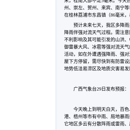
米，桂南大部不足5毫米。今天白
州、崇左、贺州、来宾、南宁等
在桂林荔浦市东昌镇（86毫米
预计未来七天，我区多降雨
降雨伴强对流天气过程。需注意
不利影响及其可能引发的山洪、
御雷暴大风、冰雹等强对流天气
活动，如在外遭遇强降雨、强对
屋下方停留，需尽快到有防雷设
地势低洼易涝区及地质灾害易发
广西气象台29日发布预报：
今天晚上到明天白天，百色
港、梧州等市有中雨、局地暴雨
它地区多云有分散阵雨或雷雨、局