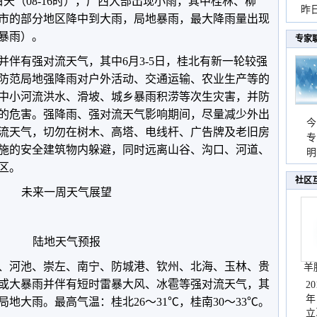
天（08-16时），广西大部出现小雨，其中桂林、柳
暴
昨
市的部分地区降中到大雨，局地暴雨，最大降雨量出现
秀
，暴雨）。
专家
并伴有强对流天气，其中6月3-5日，桂北有新一轮较强
防范局地强降雨对户外活动、交通运输、农业生产等的
中小河流洪水、滑坡、城乡暴雨积涝等次生灾害，并防
的危害。强降雨、强对流天气影响期间，尽量减少外出
今
流天气，切勿在树木、高塔、电线杆、广告牌及老旧房
专
施的安全建筑物内躲避，同时远离山谷、沟口、河道、
温
明
区。
天
社区
未来一周天气展望
陆地天气预报
、河池、崇左、南宁、防城港、钦州、北海、玉林、贵
羊
或大暴雨并伴有短时雷暴大风、冰雹等强对流天气，其
2
年
地大雨。最高气温：桂北26～31℃，桂南30～33℃。
立