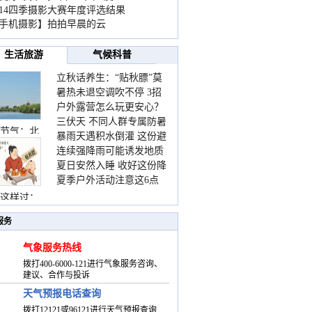
014四季摄影大赛年度评选结果
手机摄影】拍拍早晨的云
生活旅游
气候科普
立秋话养生：“贴秋膘”莫
暑热未退空调吹不停 3招
着急 先清暑再防燥
户外露营怎么玩更安心？
护住肩颈不酸痛
三伏天 不同人群专属防暑
这份攻略请收好
节气：北
暴雨天遇积水倒灌 这份避
要点请收好
连续强降雨可能诱发地质
险提示请收好
夏日安然入睡 收好这份降
灾害 这些前兆要知道
夏季户外活动注意这6点
温小贴士
防暑健身两不误
这样过：
服务
气象服务热线
拨打400-6000-121进行气象服务咨询、
建议、合作与投诉
天气预报电话查询
拨打12121或96121进行天气预报查询