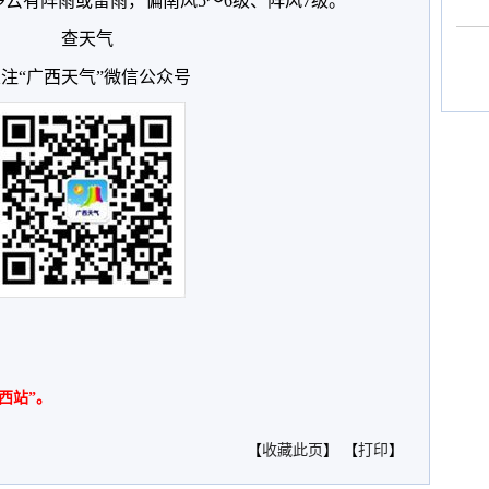
，多云有阵雨或雷雨，偏南风5～6级、阵风7级。
查天气
注“广西天气”微信公众号
西站”。
【
收藏此页
】 【
打印
】