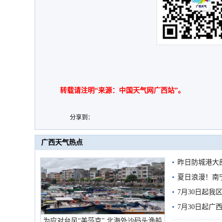
转载请注明“来源：中国天气网广西站”。
分享到：
广西天气热点
昨日防城港大
雨
夏日浪漫！南
7月30日起
7月30日起
为应对台风“美莎克” 北海外沙码头渔船