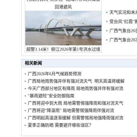
回港避风
天气实况和未
受台风“红霞”
有较强降雨
广西气象台26
广西气象台20
预警
超警3.14米！柳江2026年第1号洪水过境
市民在堤岸见证汛况
相关新闻
广西2026年6月气候趋势预测
广西局地雨势强并伴有强对流天气 明天高温将缓解
今天广西部分地区有降雨 局地雨势强并伴有强对流
“暴雨避险”安全防御指南
广西将迎中到大雨 局地需警惕强降雨和强对流天气
广西将迎“降温雨” 局地需警惕强降雨伴强对流
广西明起高温逐渐缓解 但需警惕局地强降雨强对流
夏季正确防晒 需要避开哪些误区？