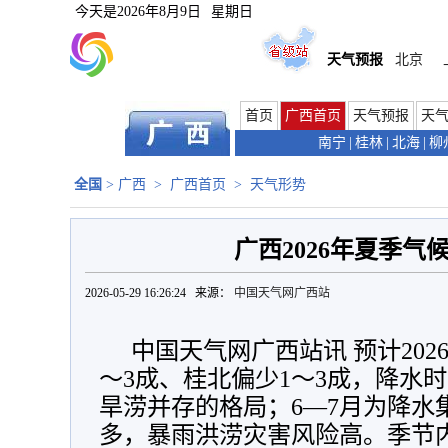
今天是
2026年8月9日
星期日
天气预报
北京
首页
广西首页
天气预报
天
南宁
|
桂林
|
北海
|
柳
全国
>
广西
>
广西首页
>
天气形势
广西2026年夏季气
2026-05-29 16:26:24 来源：
中国天气网广西站
中国天气网广西站讯 预计202
～3成、桂北偏少1～3成，降水
旱涝并存的格局；6—7月为降水
多，暴雨洪涝灾害风险高。季节