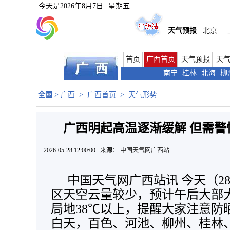
今天是
2026年8月7日
星期五
天气预报
北京
首页
广西首页
天气预报
天
南宁
|
桂林
|
北海
|
柳
全国
>
广西
>
广西首页
>
天气形势
广西明起高温逐渐缓解 但需
2026-05-28 12:00:00 来源：
中国天气网广西站
中国天气网广西站讯 今天（2
区天空云量较少，预计午后大部大
局地38℃以上，提醒大家注意防
白天，百色、河池、柳州、桂林