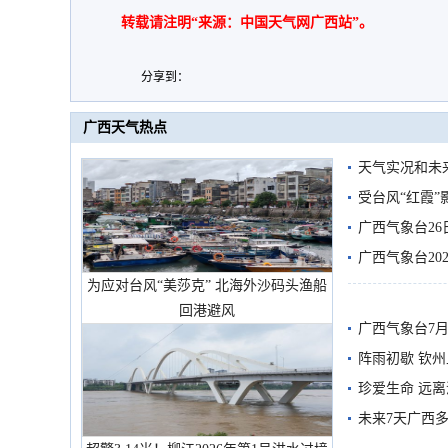
转载请注明“来源：中国天气网广西站”。
分享到：
广西天气热点
天气实况和未
受台风“红霞”
有较强降雨
广西气象台26
广西气象台20
为应对台风“美莎克” 北海外沙码头渔船
预警
回港避风
广西气象台7月
阵雨初歇 钦
珍爱生命 远
未来7天广西