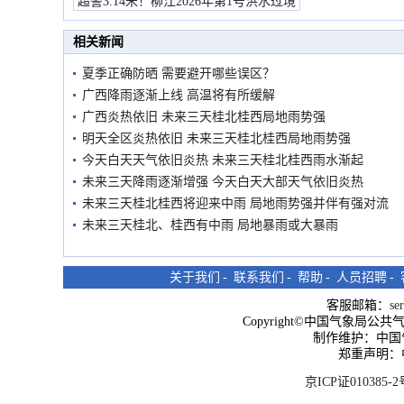
超警3.14米！柳江2026年第1号洪水过境
市民在堤岸见证汛况
相关新闻
夏季正确防晒 需要避开哪些误区？
广西降雨逐渐上线 高温将有所缓解
广西炎热依旧 未来三天桂北桂西局地雨势强
明天全区炎热依旧 未来三天桂北桂西局地雨势强
今天白天天气依旧炎热 未来三天桂北桂西雨水渐起
未来三天降雨逐渐增强 今天白天大部天气依旧炎热
未来三天桂北桂西将迎来中雨 局地雨势强并伴有强对流
未来三天桂北、桂西有中雨 局地暴雨或大暴雨
关于我们
-
联系我们
-
帮助
-
人员招聘
-
客服邮箱：
se
Copyright©中国气象局公共气象服
制作维护：中国
郑重声明：
京ICP证010385-2