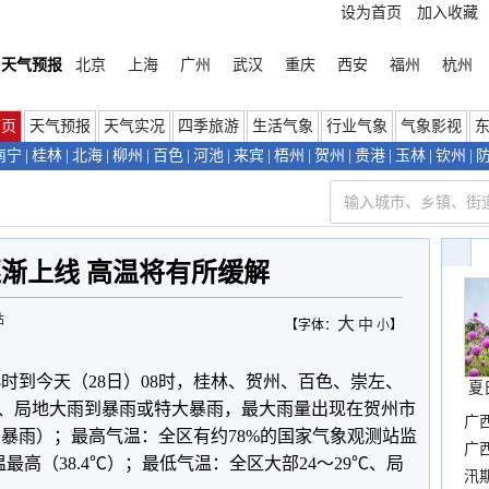
设为首页
加入收藏
天气预报
北京
上海
广州
武汉
重庆
西安
福州
杭州
首页
天气预报
天气实况
四季旅游
生活气象
行业气象
气象影视
南宁
|
桂林
|
北海
|
柳州
|
百色
|
河池
|
来宾
|
梧州
|
贺州
|
贵港
|
玉林
|
钦州
|
渐上线 高温将有所缓解
站
大
中
【字体：
小
】
8时到今天（28日）08时，桂林、贺州、百色、崇左、
夏
、局地大雨到暴雨或特大暴雨，最大雨量出现在贺州市
广
特大暴雨）；最高气温：全区有约78%的国家气象观测站监
晴
广
最高（38.4℃）；最低气温：全区大部24～29℃、局
汛