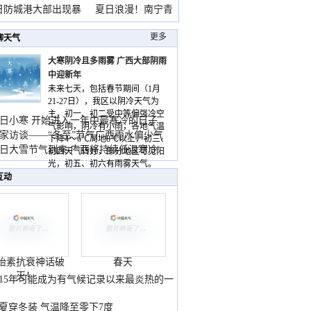
雨
日防城港大部出现暴
夏日浪漫！南宁青
山
更多
聊天气
大寒阴冷且多雨雾 广西大部阴雨
中迎新年
未来七天，包括春节期间（1月
21-27日），我区以阴冷天气为
主，初一、初二受中等偏强冷空
日小寒 开始进入一年中最寒冷的日子
气影响，阴冷有小雨，各地气温
家访谈——“冬至”节气广西雨水偏少气
下降4～6℃局地8℃以上，初三、
低
日大雪节气到来 广西将持续低温寒冷
初四天气转好，部分地区可见阳
气
光，初五、初六有雨雾天气。
互动
胎素抗衰神话破
春天
灭！
015年可能成为有气候记录以来最炎热的一
夏穿冬装 气温降至零下7度