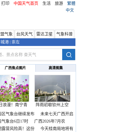
打印
中国天气首页
生活
旅游
繁體
中文
东盟气象
台风天气
雷达卫星
气象科普
防城港
|
崇左
广西焦点图片
高清图集
日浪漫！南宁青
阵雨初歇钦州上空
秀山
邂逅
西区气象台继续发布
未来七天广西开启
热
西气象台6日17时
广西2026年7月农
期露营风险高！这份
今天桂南局地将有