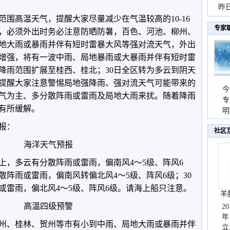
暴
昨
围高温天气，提醒大家尽量减少在气温较高的10-16
秀
专家
，必须外出时务必注意防晒防暑，百色、河池、柳州、
地大雨或暴雨并伴有短时雷暴大风等强对流天气，外出
增强，将有一波中雨、局地暴雨或大暴雨并伴有短时雷
要降雨范围扩展至桂西、桂北；30日全区转为多云到阴天
提醒大家注意警惕局地强降雨、强对流天气可能带来的
今
气为主、多分散阵雨或雷雨及局地大雨来扰。随着降雨
专
有所缓解。
温
明
天
预报：
社区
海洋天气预报
上，多云有分散阵雨或雷雨，偏南风4～5级、阵风6
散阵雨或雷雨，偏南风转偏北风4～5级、阵风6级；30
或雷雨，偏北风4～5级、阵风6级。请海上船只注意。
羊
高温四级预警
2
年
州、桂林、贺州等市有小到中雨、局地大雨或暴雨并伴
立