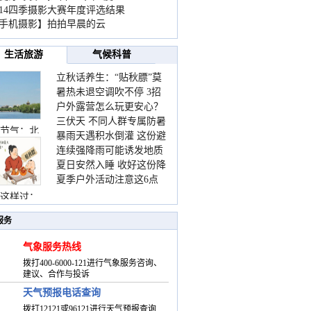
014四季摄影大赛年度评选结果
手机摄影】拍拍早晨的云
生活旅游
气候科普
立秋话养生：“贴秋膘”莫
暑热未退空调吹不停 3招
着急 先清暑再防燥
户外露营怎么玩更安心？
护住肩颈不酸痛
三伏天 不同人群专属防暑
这份攻略请收好
节气：北
暴雨天遇积水倒灌 这份避
要点请收好
连续强降雨可能诱发地质
险提示请收好
夏日安然入睡 收好这份降
灾害 这些前兆要知道
夏季户外活动注意这6点
温小贴士
防暑健身两不误
这样过：
服务
气象服务热线
拨打400-6000-121进行气象服务咨询、
建议、合作与投诉
天气预报电话查询
拨打12121或96121进行天气预报查询