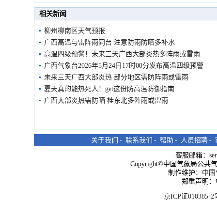
市民在堤岸见证汛况
相关新闻
柳州柳南区天气预报
广西高温与雷阵雨同台 注意防雨防晒多补水
高温四级预警！未来三天广西大部炎热多阵雨或雷雨
广西气象台2026年5月24日17时00分发布高温四级预警
未来三天广西大部炎热 部分地区需防阵雨或雷雨
夏天真的能热死人！get这份防高温防御指南
广西大部炎热需防晒 桂东北多阵雨或雷雨
关于我们
-
联系我们
-
帮助
-
人员招聘
-
客服邮箱：
se
Copyright©中国气象局公共气象服
制作维护：中国
郑重声明：
京ICP证010385-2