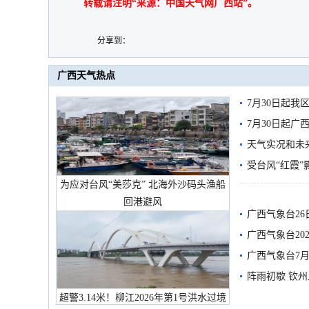
转载请注明“来源：中国天气网广西站”。
分享到：
广西天气热点
7月30日起
7月30日起
天气实况和未
受台风“红霞”
为应对台风“美莎克” 北海外沙码头渔船
有较强降雨
回港避风
广西气象台26
广西气象台20
预警
广西气象台7月
阵雨初歇 钦
超警3.14米！柳江2026年第1号洪水过境