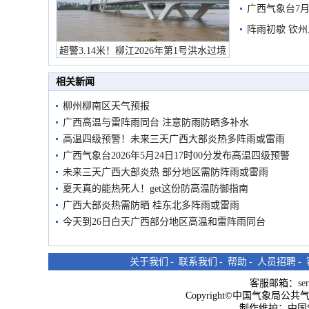
预警
广西气象台7月
阵雨初歇 钦
超警3.14米！柳江2026年第1号洪水过境
市民在堤岸见证汛况
相关新闻
柳州柳南区天气预报
广西高温与雷阵雨同台 注意防雨防晒多补水
高温四级预警！未来三天广西大部炎热多阵雨或雷雨
广西气象台2026年5月24日17时00分发布高温四级预警
未来三天广西大部炎热 部分地区需防阵雨或雷雨
夏天真的能热死人！get这份防高温防御指南
广西大部炎热需防晒 桂东北多阵雨或雷雨
今天到26日白天广西部分地区高温和雷阵雨同台
关于我们
-
联系我们
-
帮助
-
人员招聘
-
客服邮箱：
se
Copyright©中国气象局公共气象服
制作维护：中国