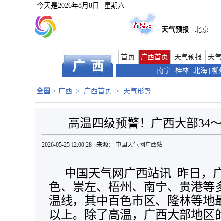
今天是
2026年8月8日
星期六
天气预报
北京
首页
广西首页
天气预报
天
南宁
|
桂林
|
北海
|
柳
全国
>
广西
>
广西首页
>
天气形势
高温四级预警！广西大部34～
2026-05-25 12:00:28 来源：
中国天气网广西站
中国天气网广西站讯 昨日，
色、崇左、梧州、南宁、贵港等多
温线，其中百色市区、隆林等地最
以上。除了高温，广西大部地区