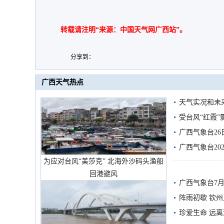
转载请注明“来源：中国天气网广西站”。
分享到：
广西天气热点
天气实况和未
受台风“红霞”
有较强降雨
广西气象台26
广西气象台20
为应对台风“美莎克” 北海外沙码头渔船
预警
回港避风
广西气象台7月
阵雨初歇 钦
珍爱生命 远