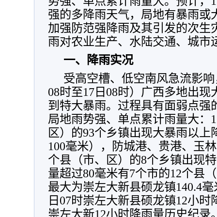
势强、单点累计雨量大。预计，17
强的多降雨天气，局地有暴雨或
加强防范强降雨及其引发的次生
雨对农业生产、水陆交通、城市
一、降雨实况
受高空槽、低空南风急流影响，
08时至17日08时）广西多地出
到特大暴雨。过程具有面弱点强
局地雨势强、单点累计雨量大：1
区）的93个乡镇出现大暴雨以上
100毫米），防城港、贵港、玉林
个县（市、区）的8个乡镇出现特
量超过80毫米有7个市的12个县
最大为崇左大新县硕龙镇140.4毫米
日07时崇左大新县硕龙镇12小时
崇左大新12小时降雨量历史纪录。