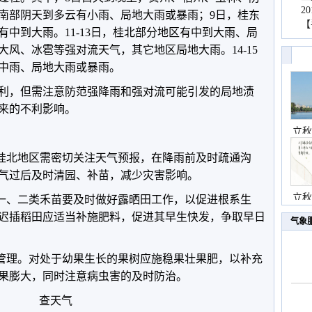
2
南部阴天到多云有小雨、局地大雨或暴雨；9日，桂东
【
有中到大雨。11-13日，桂北部分地区有中到大雨、局
风、冰雹等强对流天气，其它地区局地大雨。14-15
中雨、局地大雨或暴雨。
利，但需注意防范强降雨和强对流可能引发的局地渍
来的不利影响。
立秋
。桂北地区需密切关注天气预报，在降雨前及时疏通沟
气过后及时清园、补苗，减少灾害影响。
立秋
。一、二类禾苗要及时做好露晒田工作，以促进根系生
迟插稻田应适当补施肥料，促进其早生快发，争取早日
气象
的管理。对处于幼果生长的果树应施稳果壮果肥，以补充
果膨大，同时注意病虫害的及时防治。
查天气