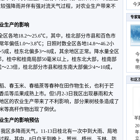
份
今
一次较强降雨并伴有强对流天气过程，对农业生产带来不
现
专家
业生产的影响
全区各地18.2～25.6℃，其中，桂北部分市县和百色市
偏低1.0～3.8℃；日照时数全区各地14.8～46.2小
～5成，桂东北偏多3～8成，其余地区正常。降水量全区
今
北大部，桂中和桂南局部50毫米以上，桂东北大部，桂南部
专
～2.3倍，桂北部分市县和桂东南大部偏少4～10成，
温
明
天
社区
稻、春玉米、春植蔗等春种在田作物生长，也利于芒
瓜等瓜果成熟上市。但5月2-3日我区出现暴雨和大
地区的农业生产带来了不利影响，部分果树枝条造成了
米等高杆作物出现了倒伏。
羊
业生产的影响预估
2
）我区多降雨天气，11-13日桂北有一次中到大雨、局地
年
立
过程。其中，8日白天到晚上，贺州、梧州、玉林、防