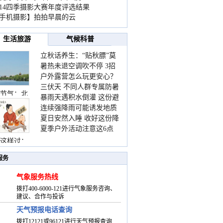
014四季摄影大赛年度评选结果
手机摄影】拍拍早晨的云
生活旅游
气候科普
立秋话养生：“贴秋膘”莫
暑热未退空调吹不停 3招
着急 先清暑再防燥
户外露营怎么玩更安心？
护住肩颈不酸痛
三伏天 不同人群专属防暑
这份攻略请收好
节气：北
暴雨天遇积水倒灌 这份避
要点请收好
连续强降雨可能诱发地质
险提示请收好
夏日安然入睡 收好这份降
灾害 这些前兆要知道
夏季户外活动注意这6点
温小贴士
防暑健身两不误
这样过：
服务
气象服务热线
拨打400-6000-121进行气象服务咨询、
建议、合作与投诉
天气预报电话查询
拨打12121或96121进行天气预报查询