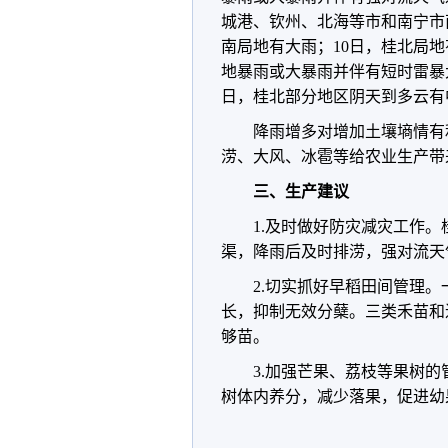
城港、钦州、北海等市和南宁市
南局地有大雨；10日，桂北局地
地暴雨或大暴雨并伴有短时雷暴大
日，桂北部分地区阴天到多云有
降雨增多对增加土壤墒情有
涝、大风、冰雹等给农业生产带
三、生产建议
1.及时做好防灾减灾工作
渠，降雨后及时排涝，强对流天
2.切实抓好早稻田间管理
长，抑制无效分蘖。三类禾苗和
够苗。
3.加强芒果、荔枝等果树
树体内养分，减少落果，促进幼