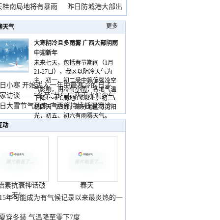
天桂南局地将有暴雨
昨日防城港大部出
暴
更多
聊天气
大寒阴冷且多雨雾 广西大部阴雨
中迎新年
未来七天，包括春节期间（1月
21-27日），我区以阴冷天气为
主，初一、初二受中等偏强冷空
日小寒 开始进入一年中最寒冷的日子
气影响，阴冷有小雨，各地气温
家访谈——“冬至”节气广西雨水偏少气
下降4～6℃局地8℃以上，初三、
低
日大雪节气到来 广西将持续低温寒冷
初四天气转好，部分地区可见阳
气
光，初五、初六有雨雾天气。
互动
胎素抗衰神话破
春天
灭！
015年可能成为有气候记录以来最炎热的一
夏穿冬装 气温降至零下7度