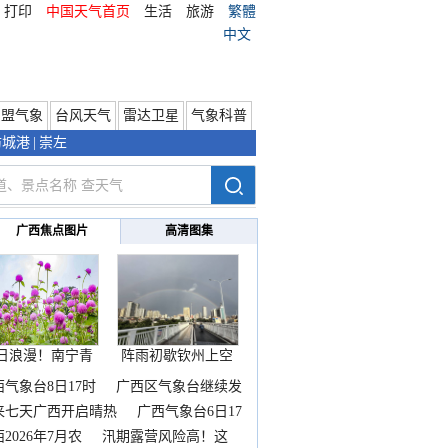
打印
中国天气首页
生活
旅游
繁體
中文
东盟气象
台风天气
雷达卫星
气象科普
防城港
|
崇左
广西焦点图片
高清图集
日浪漫！南宁青
阵雨初歇钦州上空
秀山
邂逅
西气象台8日17时
广西区气象台继续发
来七天广西开启晴热
广西气象台6日17
2026年7月农
汛期露营风险高！这