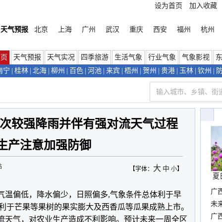
设为首页
加入收藏
天气预报
北京
上海
广州
武汉
重庆
西安
福州
杭州
首页
天气预报
天气实况
四季旅游
生活气象
行业气象
气象影视
南宁
|
桂林
|
北海
|
柳州
|
百色
|
河池
|
来宾
|
梧州
|
贺州
|
贵港
|
玉林
|
钦州
|
出现一次较强降雨并伴有强对流天气过程
生产注意加强防御
站
大
中
【字体：
小
】
夏
广
部气温偏低，降水偏少，日照偏多,气象条件总体利于早
布
未
利于芒果等果树的果实膨大及西香瓜等瓜果成熟上市。
时
广西
对流天气，对农业生产造成不利影响。预计未来一周全区