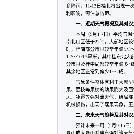
多降雨，11-13日桂北将出现
利影响，需注意防范。
一、近期天气概况及其对农
本周（5月1-7日）平均气温
南北山区低于22℃，大部地区较常年
时，桂南部分市县较常年偏少3
1.7～109.5毫米，其中桂东
分市县及桂中局部较常年偏多4成
其余地区正常到偏少1～2成。
气象条件整体有利于大部早
果、荔枝等果树的幼果膨大及西香
风、冰雹等强对流天气，给局部
机械损伤，出现了落果现象，玉
二、未来天气趋势及其对农
预计未来一周（5月9-15日
暴雨或大暴雨并伴有强对流天气