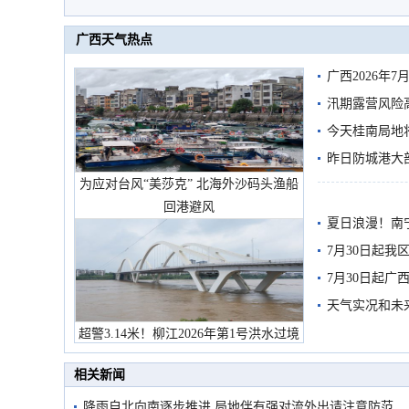
广西天气热点
广西2026年
汛期露营风险
今天桂南局地将
需继续防范
昨日防城港大
为应对台风“美莎克” 北海外沙码头渔船
雨
回港避风
夏日浪漫！南
7月30日起
7月30日起
天气实况和未
超警3.14米！柳江2026年第1号洪水过境
市民在堤岸见证汛况
相关新闻
降雨自北向南逐步推进 局地伴有强对流外出请注意防范