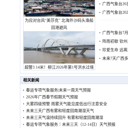
有较强降雨
广西气象台26
广西气象台20
为应对台风“美莎克” 北海外沙码头渔船
预警
回港避风
广西气象台7月
阵雨初歇 钦
珍爱生命 远
未来7天广西
超警3.14米！柳江2026年第1号洪水过境
市民在堤岸见证汛况
相关新闻
春运专项气象服务|未来一周天气预报
2026年广西春节假期天气预报
大雾四级预警 雨雾天气能见度低出行注意安全
未来三天广西有雾和轻度回南潮湿天气
未来三天气温持续回升 有雾和轻度回南潮湿
春运专项气象服务｜未来三天（12-14日）天气预报