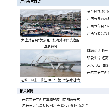
广西天气热点
受台风“红霞”
有较强降雨
广西气象台26
广西气象台20
预警
广西气象台7月
为应对台风“美莎克” 北海外沙码头渔船
回港避风
阵雨初歇 钦
珍爱生命 远
未来7天广西
未来三天广西
超警3.14米！柳江2026年第1号洪水过境
市民在堤岸见证汛况
相关新闻
未来三天广西有雾和轻度回南潮湿天气
未来三天气温持续回升 有雾和轻度回南潮湿