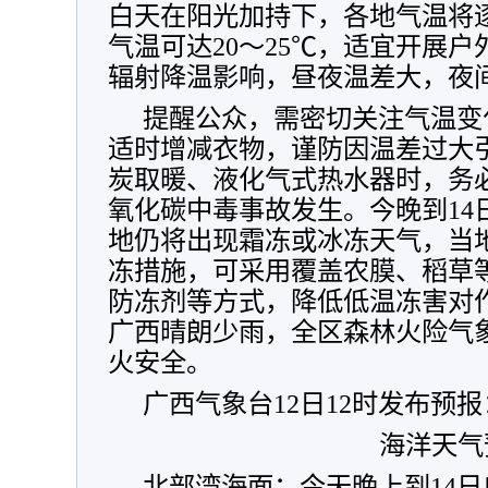
白天在阳光加持下，各地气温将
气温可达20～25℃，适宜开展
辐射降温影响，昼夜温差大，夜
提醒公众，需密切关注气温变
适时增减衣物，谨防因温差过大
炭取暖、液化气式热水器时，务
氧化碳中毒事故发生。今晚到14
地仍将出现霜冻或冰冻天气，当
冻措施，可采用覆盖农膜、稻草
防冻剂等方式，降低低温冻害对
广西晴朗少雨，全区森林火险气
火安全。
广西气象台12日12时发布预报
海洋天气
北部湾海面：今天晚上到14