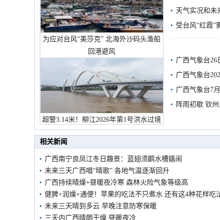
天气实况和未
受台风“红霞”
为应对台风“美莎克” 北海外沙码头渔船
有较强降雨
回港避风
广西气象台26
广西气象台20
预警
广西气象台7月
阵雨初歇 钦
超警3.14米！柳江2026年第1号洪水过境
市民在堤岸见证汛况
相关新闻
广西南宁良凤江冬日趣景：蓝翅须鹛水槽嬉闹
未来三天广西唱“晴歌” 各地气温逐渐回升
广西持续晴燥+昼暖夜冷寒 森林火险气象等级高
健脾+润燥+通便！苹果的吃法不只煮水 还有这4种花样吃
未来三天晴到多云 早晚注意防寒保暖
三天内广西晴朗干燥 昼暖夜冷