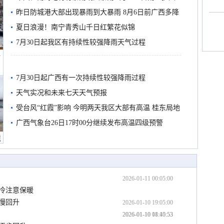
需继续防范
昨日防城港大部出现暴雨到大暴雨 8月6日前广西多降
雨
夏日浪漫！南宁青秀山千日红繁花似锦
7月30日起我区有持续性较强降雨天气过程
船
7月30日起广西有一次持续性较强降雨过程
天气实况和未来七天天气预报
受台风“红霞”影响 今明两天我区大部有高温 桂东局地
有较强降雨
广西气象台26日17时00分继续发布高温四级预警
境
2026-01-11 00:05:00
冷注意保暖
慢回升
2026-01-10 19:05:00
2026-01-10 11:40:53
2026-01-10 08:15:53