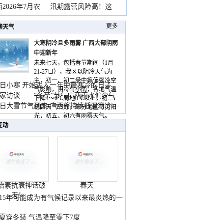
2026年7月农
汛期露营风险高！这
更多
聊天气
大寒阴冷且多雨雾 广西大部阴雨
中迎新年
未来七天，包括春节期间（1月
21-27日），我区以阴冷天气为
主，初一、初二受中等偏强冷空
日小寒 开始进入一年中最寒冷的日子
气影响，阴冷有小雨，各地气温
家访谈——“冬至”节气广西雨水偏少气
下降4～6℃局地8℃以上，初三、
低
日大雪节气到来 广西将持续低温寒冷
初四天气转好，部分地区可见阳
气
光，初五、初六有雨雾天气。
互动
胎素抗衰神话破
春天
灭！
015年可能成为有气候记录以来最炎热的一
夏穿冬装 气温降至零下7度