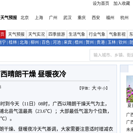
设为首页
加入收藏
天气预报
北京
上海
广州
武汉
重庆
西安
福州
杭州
首页
天气预报
天气实况
四季旅游
生活气象
行业气象
气象影视
南宁
|
桂林
|
北海
|
柳州
|
百色
|
河池
|
来宾
|
梧州
|
贺州
|
贵港
|
玉林
|
钦州
|
西晴朗干燥 昼暖夜冷
站
大
中
【字体：
小
】
8时到今天（11日）08时，广西以晴朗干燥天气为主，
夏
市浦北县气温最高（23.6℃）；大部最低气温为个位数，
广
2℃）。
确
广
朗干燥、昼暖夜冷天气基调，大家需要注意适时增减衣
布
未