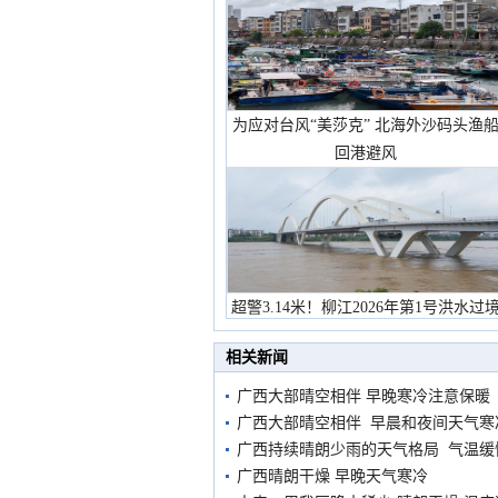
为应对台风“美莎克” 北海外沙码头渔
回港避风
超警3.14米！柳江2026年第1号洪水过
市民在堤岸见证汛况
相关新闻
广西大部晴空相伴 早晚寒冷注意保暖
广西大部晴空相伴 早晨和夜间天气寒
广西持续晴朗少雨的天气格局 气温缓
广西晴朗干燥 早晚天气寒冷