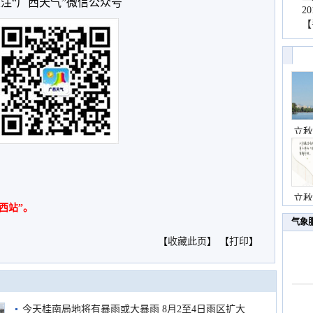
注“广西天气”微信公众号
2
【
立秋
立秋
西站”。
气象
【
收藏此页
】 【
打印
】
今天桂南局地将有暴雨或大暴雨 8月2至4日雨区扩大