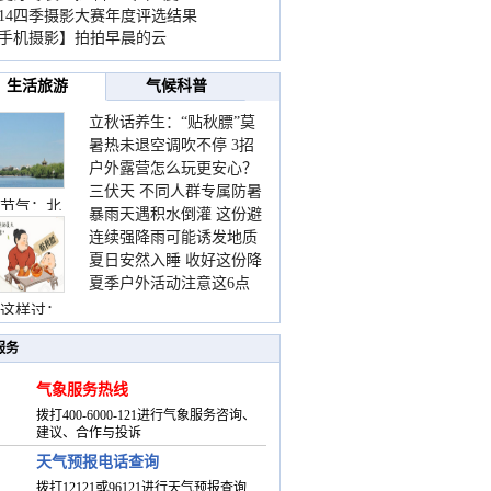
014四季摄影大赛年度评选结果
手机摄影】拍拍早晨的云
生活旅游
气候科普
立秋话养生：“贴秋膘”莫
暑热未退空调吹不停 3招
着急 先清暑再防燥
户外露营怎么玩更安心？
护住肩颈不酸痛
三伏天 不同人群专属防暑
这份攻略请收好
节气：北
暴雨天遇积水倒灌 这份避
要点请收好
连续强降雨可能诱发地质
险提示请收好
夏日安然入睡 收好这份降
灾害 这些前兆要知道
夏季户外活动注意这6点
温小贴士
防暑健身两不误
这样过：
服务
气象服务热线
拨打400-6000-121进行气象服务咨询、
建议、合作与投诉
天气预报电话查询
拨打12121或96121进行天气预报查询