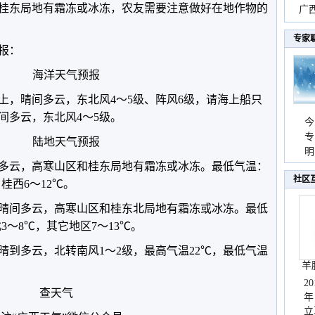
桂东局地有霜冻或冰冻，农友需要注意做好在地作物的
时
广西
份
专家
预报：
海洋天气预报
上，晴间多云，东北风4～5级、阵风6级，请海上船只
晴间多云，东北风4～5级。
今
专
陆地天气预报
温
明
多云，高寒山区和桂东局地有霜冻或冰冻。最低气温：
天
社区
桂西6～12℃。
全区晴间多云，高寒山区和桂东北局地有霜冻或冰冻。最低
3～8℃，其它地区7～13℃。
晴到多云，北转南风1～2级，最高气温22℃，最低气温
羊
2
查天气
年
立