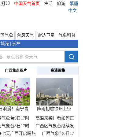
打印
中国天气首页
生活
旅游
繁體
中文
东盟气象
台风天气
雷达卫星
气象科普
防城港
|
崇左
广西焦点图片
高清图集
日浪漫！南宁青
阵雨初歇钦州上空
秀山
邂逅
西气象台9日17时
高温来袭！看如何正
西气象台8日17时
广西区气象台继续发
来七天广西开启晴热
广西气象台6日17