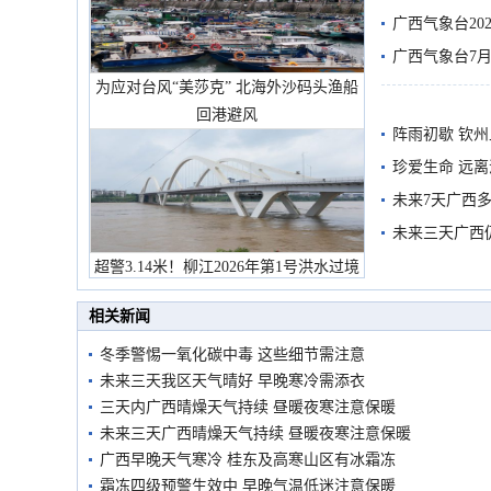
广西气象台20
预警
广西气象台7月
为应对台风“美莎克” 北海外沙码头渔船
回港避风
阵雨初歇 钦
珍爱生命 远
未来7天广西
未来三天广西
超警3.14米！柳江2026年第1号洪水过境
市民在堤岸见证汛况
相关新闻
冬季警惕一氧化碳中毒 这些细节需注意
未来三天我区天气晴好 早晚寒冷需添衣
三天内广西晴燥天气持续 昼暖夜寒注意保暖
未来三天广西晴燥天气持续 昼暖夜寒注意保暖
广西早晚天气寒冷 桂东及高寒山区有冰霜冻
霜冻四级预警生效中 早晚气温低迷注意保暖