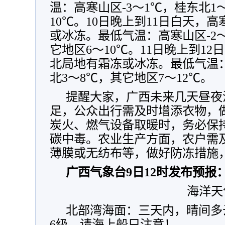
温：高寒山区-3～1℃，桂东北1
10℃。
10日晚上到11日白天，
高
或冰冻。最低气温：高寒山区-2～
它地区6～10℃。
11日晚上到12
北局地有霜冻或冰冻。
最低气温：
北3～8℃，其它地区7～12℃。
提醒大家，广西未来几天昼夜
足，公众出行需及时增添衣物，
炭火、燃气设备取暖时，务必保
碳中毒。农业生产方面，农户需
薄膜或无纺布等，做好防冻措施
广西气象台9日12时发布预报
海洋天
北部湾海面：三天内，晴间多
6级。请海上船只注意！