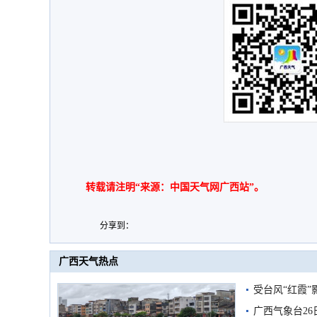
转载请注明“来源：中国天气网广西站”。
分享到：
广西天气热点
受台风“红霞”
有较强降雨
广西气象台26