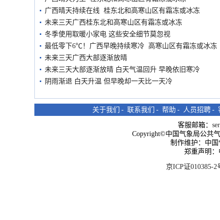
广西晴天持续在线 桂东北和高寒山区有霜冻或冰冻
未来三天广西桂东北和高寒山区有霜冻或冰冻
冬季使用取暖小家电 这些安全细节莫忽视
最低零下6℃！广西早晚持续寒冷 高寒山区有霜冻或冰冻
未来三天广西大部逐渐放晴
未来三天大部逐渐放晴 白天气温回升 早晚依旧寒冷
阴雨渐退 白天升温 但早晚却一天比一天冷
关于我们
-
联系我们
-
帮助
-
人员招聘
-
客服邮箱：
se
Copyright©中国气象局公共气象服
制作维护：中国
郑重声明：
京ICP证010385-2