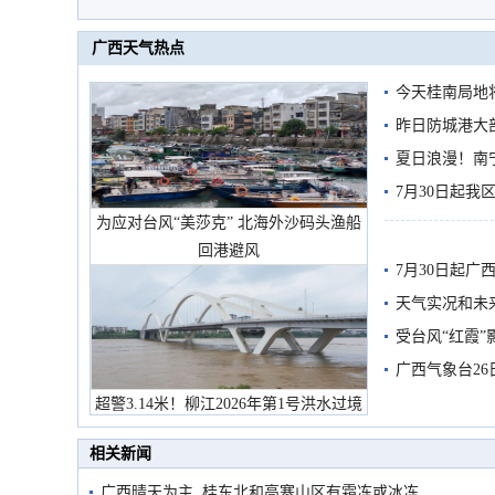
广西天气热点
今天桂南局地将
需继续防范
昨日防城港大
雨
夏日浪漫！南
7月30日起
为应对台风“美莎克” 北海外沙码头渔船
回港避风
7月30日起
天气实况和未
受台风“红霞”
有较强降雨
广西气象台26
超警3.14米！柳江2026年第1号洪水过境
市民在堤岸见证汛况
相关新闻
广西晴天为主 桂东北和高寒山区有霜冻或冰冻