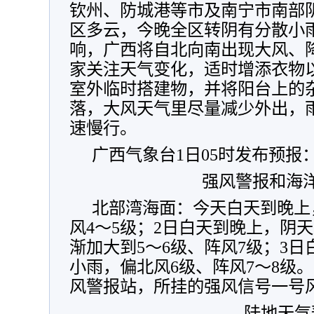
钦州、防城港等市及南宁市南部
区多云，
今晚全区转阴有分散小
响，广西将自北向南出现大风、
家关注天气变化，适时增添衣物
室外临时搭建物，并将阳台上的
落，大风天气里尽量减少外出，
速慢行。
广西气象台1日05时发布预报
强风警报和海
北部湾海面：今天白天到晚上
风4～5级；2日白天到晚上，阴
渐加大到5～6级、阵风7级；3
小雨，偏北风6级、阵风7～8级
风警报站，所挂的强风信号一号
陆地天气