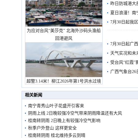
需继续防范
昨日防城港大
雨
夏日浪漫！南
7月30日起
为应对台风“美莎克” 北海外沙码头渔船
回港避风
7月30日起
天气实况和未
受台风“红霞”
有较强降雨
广西气象台26
超警3.14米！柳江2026年第1号洪水过境
市民在堤岸见证汛况
相关新闻
南宁青秀山叶子花盛开引客来
阴雨上线 2日晚较强冷空气带来阴雨降温还有大风
桂南转阴雨 2日晚上有较强冷空气影响
秋季户外登山 这样更安全
桂南转阴雨 桂北维持多云到晴