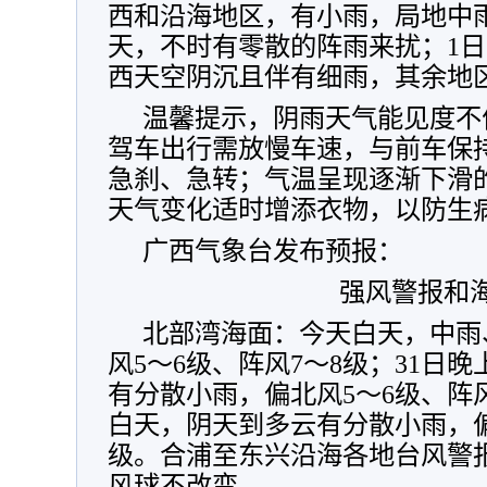
西和沿海地区，有小雨，局地中
天，不时有零散的阵雨来扰；1日
西天空阴沉且伴有细雨，其余地
温馨提示，阴雨天气能见度不
驾车出行需放慢车速，与前车保
急刹、急转
；气温呈现逐渐下滑
天气变化适时增添衣物，以防生
广西气象台发布预报：
强风警报和海
北部湾海面：今天白天，中雨
风5～6级、阵风7～8级；31日晚
有分散小雨，偏北风5～6级、阵风
白天，阴天到多云有分散小雨，偏
级。合浦至东兴沿海各地台风警
风球不改变。