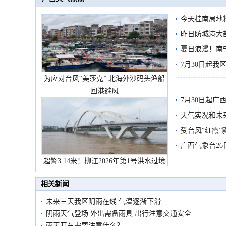
今天桂南局地将
需继续防范
昨日防城港大
雨
夏日浪漫！南
7月30日起
为应对台风“美莎克” 北海外沙码头渔船
回港避风
7月30日起
天气实况和未
受台风“红霞”
有较强降雨
广西气象台26
超警3.14米！柳江2026年第1号洪水过境
市民在堤岸见证汛况
相关新闻
未来三天我区阴雨在线 气温逐渐下滑
阴雨天气登场 外出需备雨具 出行注意交通安全
雨天开车需要注意什么？